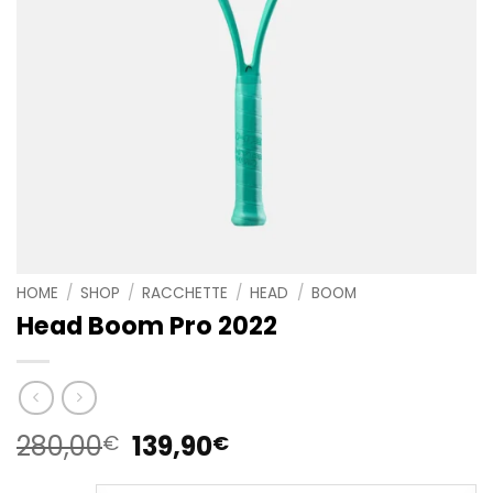
HOME
/
SHOP
/
RACCHETTE
/
HEAD
/
BOOM
Head Boom Pro 2022
Il
Il
280,00
139,90
€
€
prezzo
prezzo