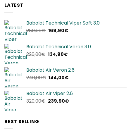
LATEST
Babolat Technical Viper Soft 3.0
Il
Il
280,00
€
169,90
€
prezzo
prezzo
originale
attuale
Babolat Technical Veron 3.0
era:
è:
Il
Il
220,00
€
134,90
€
280,00€.
169,90€.
prezzo
prezzo
originale
attuale
Babolat Air Veron 2.6
era:
è:
Il
Il
240,00
€
144,00
€
220,00€.
134,90€.
prezzo
prezzo
originale
attuale
Babolat Air Viper 2.6
era:
è:
Il
Il
320,00
€
239,90
€
240,00€.
144,00€.
prezzo
prezzo
originale
attuale
era:
è:
BEST SELLING
320,00€.
239,90€.