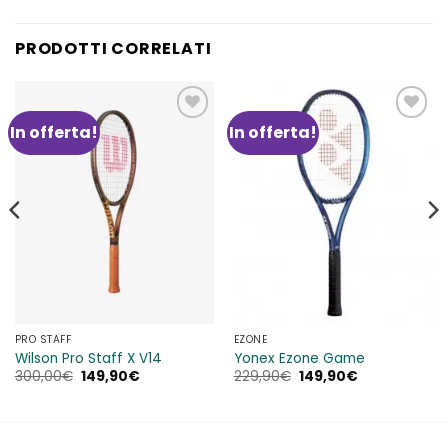
PRODOTTI CORRELATI
In offerta!
In offerta!
Aggiungi
Aggiungi
alla lista
alla lista
dei
dei
desideri
desideri
PRO STAFF
EZONE
Wilson Pro Staff X V14
Yonex Ezone Game
Il
Il
Il
Il
300,00
€
149,90
€
229,90
€
149,90
€
prezzo
prezzo
prezzo
prezzo
originale
attuale
originale
attuale
era:
è:
era:
è:
300,00€.
149,90€.
229,90€.
149,90€.