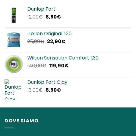
Dunlop Fort
Il
Il
12,00
€
8,50
€
prezzo
prezzo
originale
attuale
Luxilon Original 1.30
era:
è:
Il
Il
25,00
€
22,90
€
12,00€.
8,50€.
prezzo
prezzo
originale
attuale
Wilson Sensation Comfort 1,30
era:
è:
Il
Il
140,00
€
119,90
€
25,00€.
22,90€.
prezzo
prezzo
originale
attuale
Dunlop Fort Clay
era:
è:
Il
Il
13,00
€
8,50
€
140,00€.
119,90€.
prezzo
prezzo
originale
attuale
era:
è:
13,00€.
8,50€.
DOVE SIAMO