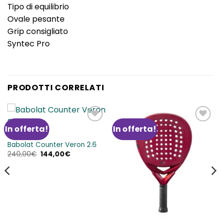
Tipo di equilibrio
Ovale pesante
Grip consigliato
Syntec Pro
PRODOTTI CORRELATI
In offerta!
In offerta!
Aggiungi
Aggiungi
alla lista
alla lista
BABOLAT P
dei
dei
Babolat Counter Veron 2.6
desideri
desideri
Il
Il
240,00
€
144,00
€
prezzo
prezzo
originale
attuale
era:
è:
240,00€.
144,00€.