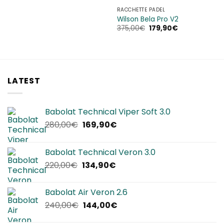
RACCHETTE PADEL
Wilson Bela Pro V2
Il
Il
375,00
€
179,90
€
prezzo
prezzo
originale
attuale
era:
è:
375,00€.
179,90€.
LATEST
Babolat Technical Viper Soft 3.0
Il
Il
280,00
€
169,90
€
prezzo
prezzo
originale
attuale
Babolat Technical Veron 3.0
era:
è:
Il
Il
220,00
€
134,90
€
280,00€.
169,90€.
prezzo
prezzo
originale
attuale
Babolat Air Veron 2.6
era:
è:
Il
Il
240,00
€
144,00
€
220,00€.
134,90€.
prezzo
prezzo