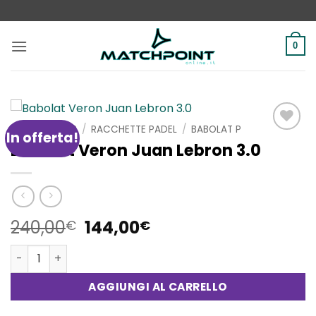
Salta
ai
contenuti
0
HOME
/
SHOP
/
RACCHETTE PADEL
/
BABOLAT P
In offerta!
Aggiungi
Babolat Veron Juan Lebron 3.0
alla lista
dei
desideri
Il
Il
240,00
144,00
€
€
prezzo
prezzo
Babolat Veron Juan Lebron 3.0 quantità
originale
attuale
era:
è:
AGGIUNGI AL CARRELLO
240,00€.
144,00€.