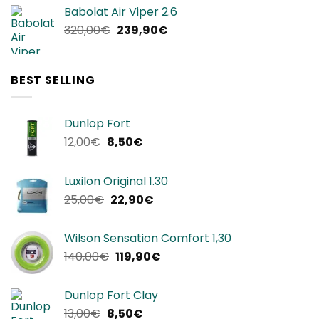
originale
attuale
Babolat Air Viper 2.6
era:
è:
Il
Il
320,00
€
239,90
€
240,00€.
144,00€.
prezzo
prezzo
originale
attuale
era:
è:
BEST SELLING
320,00€.
239,90€.
Dunlop Fort
Il
Il
12,00
€
8,50
€
prezzo
prezzo
originale
attuale
Luxilon Original 1.30
era:
è:
Il
Il
25,00
€
22,90
€
12,00€.
8,50€.
prezzo
prezzo
originale
attuale
Wilson Sensation Comfort 1,30
era:
è:
Il
Il
140,00
€
119,90
€
25,00€.
22,90€.
prezzo
prezzo
originale
attuale
Dunlop Fort Clay
era:
è:
Il
Il
13,00
€
8,50
€
140,00€.
119,90€.