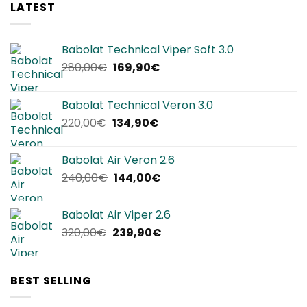
LATEST
Babolat Technical Viper Soft 3.0
Il
Il
280,00
€
169,90
€
prezzo
prezzo
originale
attuale
Babolat Technical Veron 3.0
era:
è:
Il
Il
220,00
€
134,90
€
280,00€.
169,90€.
prezzo
prezzo
originale
attuale
Babolat Air Veron 2.6
era:
è:
Il
Il
240,00
€
144,00
€
220,00€.
134,90€.
prezzo
prezzo
originale
attuale
Babolat Air Viper 2.6
era:
è:
Il
Il
320,00
€
239,90
€
240,00€.
144,00€.
prezzo
prezzo
originale
attuale
era:
è:
BEST SELLING
320,00€.
239,90€.