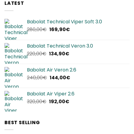
LATEST
Babolat Technical Viper Soft 3.0
Il
Il
280,00
€
169,90
€
prezzo
prezzo
originale
attuale
Babolat Technical Veron 3.0
era:
è:
Il
Il
220,00
€
134,90
€
280,00€.
169,90€.
prezzo
prezzo
originale
attuale
Babolat Air Veron 2.6
era:
è:
Il
Il
240,00
€
144,00
€
220,00€.
134,90€.
prezzo
prezzo
originale
attuale
Babolat Air Viper 2.6
era:
è:
Il
Il
320,00
€
192,00
€
240,00€.
144,00€.
prezzo
prezzo
originale
attuale
era:
è:
BEST SELLING
320,00€.
192,00€.