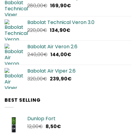
Il
Il
280,00
€
169,90
€
prezzo
prezzo
originale
attuale
Babolat Technical Veron 3.0
era:
è:
Il
Il
220,00
€
134,90
€
280,00€.
169,90€.
prezzo
prezzo
originale
attuale
Babolat Air Veron 2.6
era:
è:
Il
Il
240,00
€
144,00
€
220,00€.
134,90€.
prezzo
prezzo
originale
attuale
Babolat Air Viper 2.6
era:
è:
Il
Il
320,00
€
239,90
€
240,00€.
144,00€.
prezzo
prezzo
originale
attuale
era:
è:
BEST SELLING
320,00€.
239,90€.
Dunlop Fort
Il
Il
12,00
€
8,50
€
prezzo
prezzo