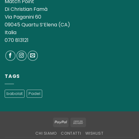
Match Point
Di Christian Famà
Via Paganini 60
09045 Quartu S’Elena (CA)
Italia
070 813121
TAGS
babolat
Padel
PayPal
Cash
On
CHI SIAMO
CONTATTI
WISHLIST
Delivery