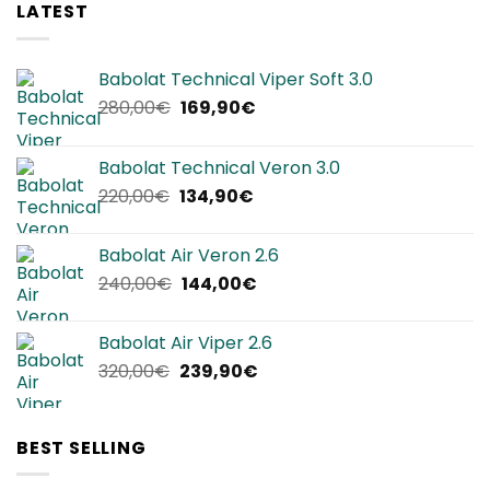
LATEST
Babolat Technical Viper Soft 3.0
Il
Il
280,00
€
169,90
€
prezzo
prezzo
originale
attuale
Babolat Technical Veron 3.0
era:
è:
Il
Il
220,00
€
134,90
€
280,00€.
169,90€.
prezzo
prezzo
originale
attuale
Babolat Air Veron 2.6
era:
è:
Il
Il
240,00
€
144,00
€
220,00€.
134,90€.
prezzo
prezzo
originale
attuale
Babolat Air Viper 2.6
era:
è:
Il
Il
320,00
€
239,90
€
240,00€.
144,00€.
prezzo
prezzo
originale
attuale
era:
è:
BEST SELLING
320,00€.
239,90€.