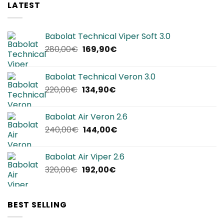
LATEST
Babolat Technical Viper Soft 3.0
Il
Il
280,00
€
169,90
€
prezzo
prezzo
originale
attuale
Babolat Technical Veron 3.0
era:
è:
Il
Il
220,00
€
134,90
€
280,00€.
169,90€.
prezzo
prezzo
originale
attuale
Babolat Air Veron 2.6
era:
è:
Il
Il
240,00
€
144,00
€
220,00€.
134,90€.
prezzo
prezzo
originale
attuale
Babolat Air Viper 2.6
era:
è:
Il
Il
320,00
€
192,00
€
240,00€.
144,00€.
prezzo
prezzo
originale
attuale
era:
è:
BEST SELLING
320,00€.
192,00€.