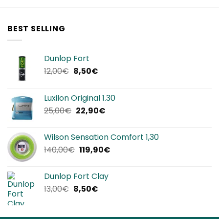
BEST SELLING
Dunlop Fort
Il
Il
12,00
€
8,50
€
prezzo
prezzo
originale
attuale
Luxilon Original 1.30
era:
è:
Il
Il
25,00
€
22,90
€
12,00€.
8,50€.
prezzo
prezzo
originale
attuale
Wilson Sensation Comfort 1,30
era:
è:
Il
Il
140,00
€
119,90
€
25,00€.
22,90€.
prezzo
prezzo
originale
attuale
Dunlop Fort Clay
era:
è:
Il
Il
13,00
€
8,50
€
140,00€.
119,90€.
prezzo
prezzo
originale
attuale