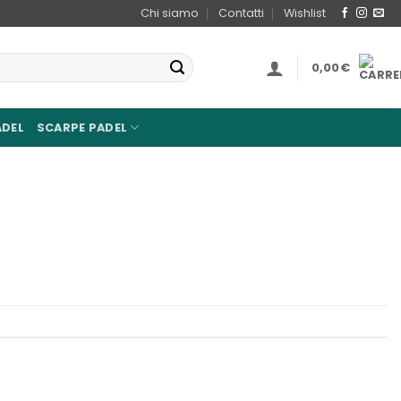
Chi siamo
Contatti
Wishlist
0,00
€
ADEL
SCARPE PADEL