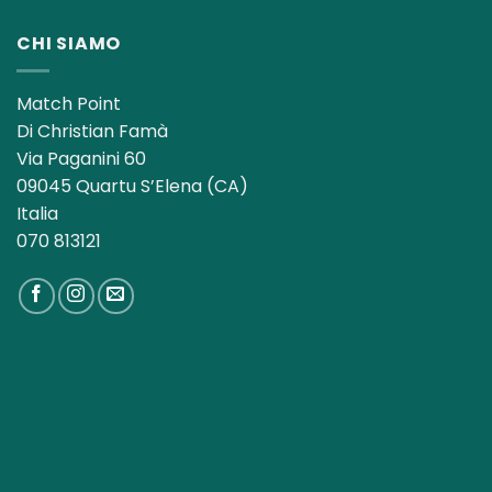
era:
è:
13,00€.
8,50€.
CHI SIAMO
Match Point
Di Christian Famà
Via Paganini 60
09045 Quartu S’Elena (CA)
Italia
070 813121