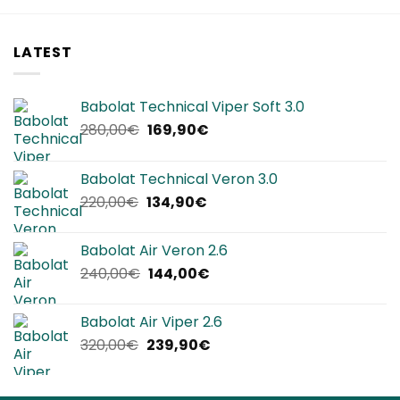
LATEST
Babolat Technical Viper Soft 3.0
Il
Il
280,00
€
169,90
€
prezzo
prezzo
originale
attuale
Babolat Technical Veron 3.0
era:
è:
Il
Il
220,00
€
134,90
€
280,00€.
169,90€.
prezzo
prezzo
originale
attuale
Babolat Air Veron 2.6
era:
è:
Il
Il
240,00
€
144,00
€
220,00€.
134,90€.
prezzo
prezzo
originale
attuale
Babolat Air Viper 2.6
era:
è:
Il
Il
320,00
€
239,90
€
240,00€.
144,00€.
prezzo
prezzo
originale
attuale