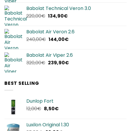
originale
attuale
Babolat Technical Veron 3.0
era:
è:
Il
Il
220,00
€
134,90
€
280,00€.
169,90€.
prezzo
prezzo
originale
attuale
Babolat Air Veron 2.6
era:
è:
Il
Il
240,00
€
144,00
€
220,00€.
134,90€.
prezzo
prezzo
originale
attuale
Babolat Air Viper 2.6
era:
è:
Il
Il
320,00
€
239,90
€
240,00€.
144,00€.
prezzo
prezzo
originale
attuale
era:
è:
BEST SELLING
320,00€.
239,90€.
Dunlop Fort
Il
Il
12,00
€
8,50
€
prezzo
prezzo
originale
attuale
Luxilon Original 1.30
era:
è: