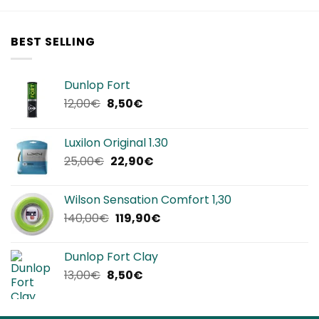
BEST SELLING
Dunlop Fort
Il
Il
12,00
€
8,50
€
prezzo
prezzo
originale
attuale
Luxilon Original 1.30
era:
è:
Il
Il
25,00
€
22,90
€
12,00€.
8,50€.
prezzo
prezzo
originale
attuale
Wilson Sensation Comfort 1,30
era:
è:
Il
Il
140,00
€
119,90
€
25,00€.
22,90€.
prezzo
prezzo
originale
attuale
Dunlop Fort Clay
era:
è:
Il
Il
13,00
€
8,50
€
140,00€.
119,90€.
prezzo
prezzo
originale
attuale