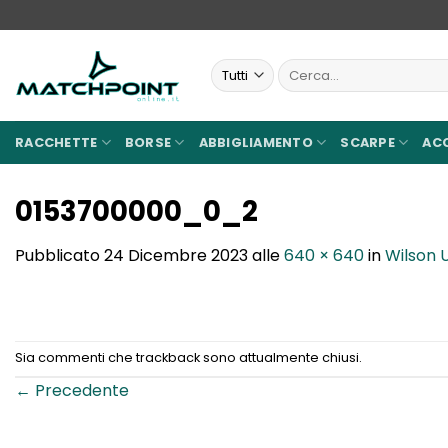
Salta
ai
contenuti
Cerca:
RACCHETTE
BORSE
ABBIGLIAMENTO
SCARPE
AC
0153700000_0_2
Pubblicato
24 Dicembre 2023
alle
640 × 640
in
Wilson 
Sia commenti che trackback sono attualmente chiusi.
←
Precedente