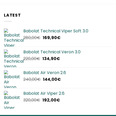
LATEST
Babolat Technical Viper Soft 3.0
Il
Il
280,00
€
169,90
€
prezzo
prezzo
originale
attuale
Babolat Technical Veron 3.0
era:
è:
Il
Il
220,00
€
134,90
€
280,00€.
169,90€.
prezzo
prezzo
originale
attuale
Babolat Air Veron 2.6
era:
è:
Il
Il
240,00
€
144,00
€
220,00€.
134,90€.
prezzo
prezzo
originale
attuale
Babolat Air Viper 2.6
era:
è:
Il
Il
320,00
€
192,00
€
240,00€.
144,00€.
prezzo
prezzo
originale
attuale