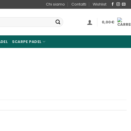
Chi siamo
Contatti
Wishlist
0,00
€
ADEL
SCARPE PADEL