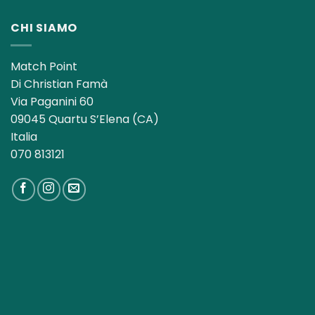
era:
è:
13,00€.
8,50€.
CHI SIAMO
Match Point
Di Christian Famà
Via Paganini 60
09045 Quartu S’Elena (CA)
Italia
070 813121