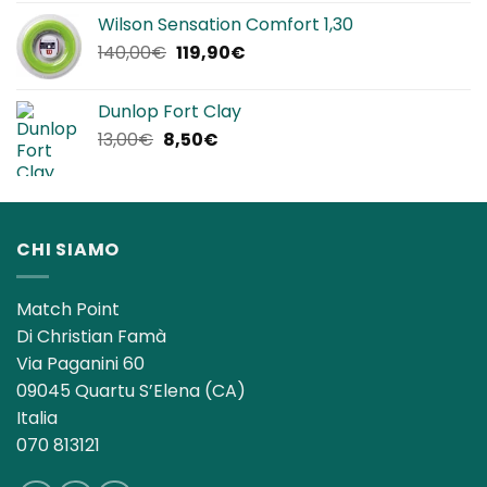
originale
attuale
Wilson Sensation Comfort 1,30
era:
è:
Il
Il
140,00
€
119,90
€
25,00€.
22,90€.
prezzo
prezzo
originale
attuale
Dunlop Fort Clay
era:
è:
Il
Il
13,00
€
8,50
€
140,00€.
119,90€.
prezzo
prezzo
originale
attuale
era:
è:
13,00€.
8,50€.
CHI SIAMO
Match Point
Di Christian Famà
Via Paganini 60
09045 Quartu S’Elena (CA)
Italia
070 813121