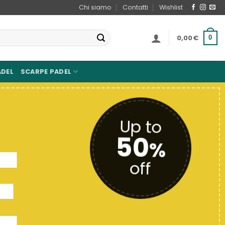
Chi siamo
Contatti
Wishlist
0,00
€
0
ADEL
SCARPE PADEL
SHION CLOTHES
TODAY