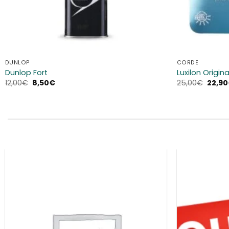
DUNLOP
CORDE
Dunlop Fort
Luxilon Original
Il
Il
Il
12,00
€
8,50
€
25,00
€
22,90
prezzo
prezzo
prezz
originale
attuale
origin
era:
è:
era:
12,00€.
8,50€.
25,00