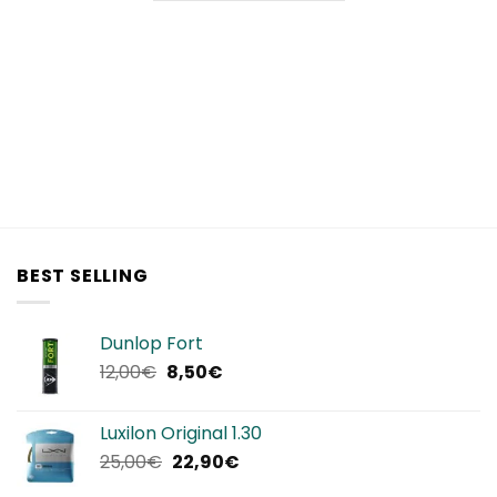
BEST SELLING
Dunlop Fort
Il
Il
12,00
€
8,50
€
prezzo
prezzo
originale
attuale
Luxilon Original 1.30
era:
è:
Il
Il
25,00
€
22,90
€
12,00€.
8,50€.
prezzo
prezzo