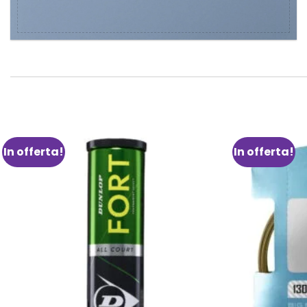
In offerta!
In offerta!
Aggiungi
alla lista
dei
desideri