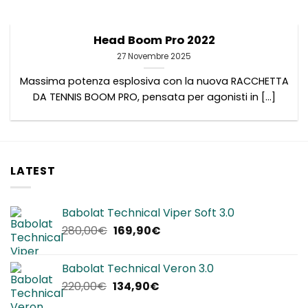
Head Boom Pro 2022
27 Novembre 2025
Massima potenza esplosiva con la nuova RACCHETTA
DA TENNIS BOOM PRO, pensata per agonisti in [...]
LATEST
Babolat Technical Viper Soft 3.0
Il
Il
280,00
€
169,90
€
prezzo
prezzo
originale
attuale
Babolat Technical Veron 3.0
era:
è:
Il
Il
220,00
€
134,90
€
280,00€.
169,90€.
prezzo
prezzo