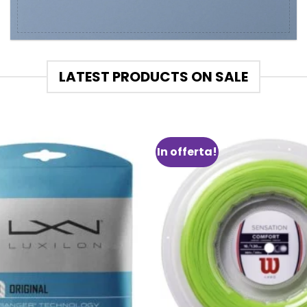
LATEST PRODUCTS ON SALE
In offerta!
Aggiungi
alla lista
dei
desideri