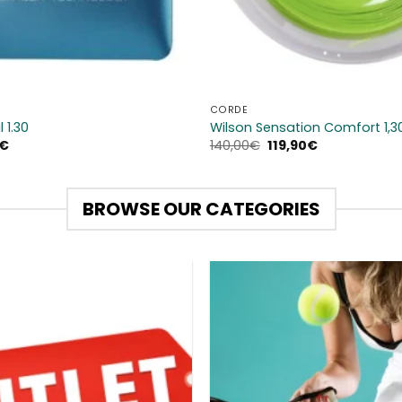
CORDE
 1.30
Wilson Sensation Comfort 1,3
Il
Il
Il
€
140,00
€
119,90
€
o
prezzo
prezzo
prezzo
ale
attuale
originale
attuale
è:
era:
è:
€.
22,90€.
140,00€.
119,90€.
BROWSE OUR CATEGORIES