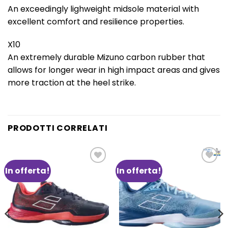
An exceedingly lighweight midsole material with
excellent comfort and resilience properties.
X10
An extremely durable Mizuno carbon rubber that
allows for longer wear in high impact areas and gives
more traction at the heel strike.
PRODOTTI CORRELATI
In offerta!
In offerta!
Aggiungi
Aggiungi
alla lista
alla lista
dei
dei
desideri
desideri