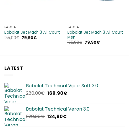
BABOLAT
BABOLAT
Babolat Jet Mach 3 All Court
Babolat Jet Mach 3 All Court
Men
Il
Il
155,00
€
79,90
€
prezzo
prezzo
Il
Il
155,00
€
79,90
€
originale
attuale
prezzo
prezzo
era:
è:
originale
attuale
155,00€.
79,90€.
era:
è:
155,00€.
79,90€.
LATEST
Babolat Technical Viper Soft 3.0
Il
Il
280,00
€
169,90
€
prezzo
prezzo
originale
attuale
Babolat Technical Veron 3.0
era:
è:
Il
Il
220,00
€
134,90
€
280,00€.
169,90€.
prezzo
prezzo
originale
attuale