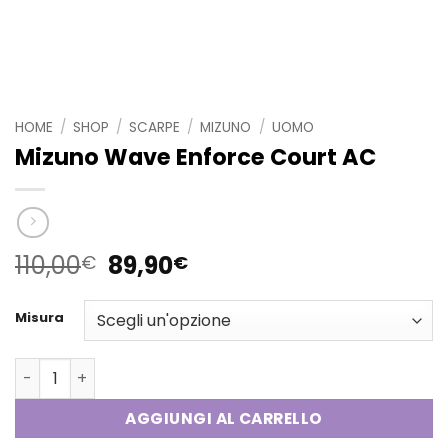
HOME
/
SHOP
/
SCARPE
/
MIZUNO
/
UOMO
Mizuno Wave Enforce Court AC
Il
Il
110,00
89,90
€
€
prezzo
prezzo
originale
attuale
Misura
era:
è:
110,00€.
89,90€.
Mizuno Wave Enforce Court AC quantità
AGGIUNGI AL CARRELLO