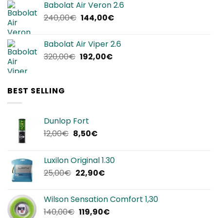
Babolat Air Veron 2.6
era:
è:
Il
Il
240,00
€
144,00
€
220,00€.
134,90€.
prezzo
prezzo
originale
attuale
Babolat Air Viper 2.6
era:
è:
Il
Il
320,00
€
192,00
€
240,00€.
144,00€.
prezzo
prezzo
originale
attuale
era:
è:
BEST SELLING
320,00€.
192,00€.
Dunlop Fort
Il
Il
12,00
€
8,50
€
prezzo
prezzo
originale
attuale
Luxilon Original 1.30
era:
è:
Il
Il
25,00
€
22,90
€
12,00€.
8,50€.
prezzo
prezzo
originale
attuale
Wilson Sensation Comfort 1,30
era:
è:
Il
Il
140,00
€
119,90
€
25,00€.
22,90€.