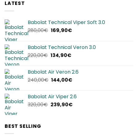
LATEST
Babolat Technical Viper Soft 3.0
Il
Il
280,00
€
169,90
€
prezzo
prezzo
originale
attuale
Babolat Technical Veron 3.0
era:
è:
Il
Il
220,00
€
134,90
€
280,00€.
169,90€.
prezzo
prezzo
originale
attuale
Babolat Air Veron 2.6
era:
è:
Il
Il
240,00
€
144,00
€
220,00€.
134,90€.
prezzo
prezzo
originale
attuale
Babolat Air Viper 2.6
era:
è:
Il
Il
320,00
€
239,90
€
240,00€.
144,00€.
prezzo
prezzo
originale
attuale
era:
è:
BEST SELLING
320,00€.
239,90€.