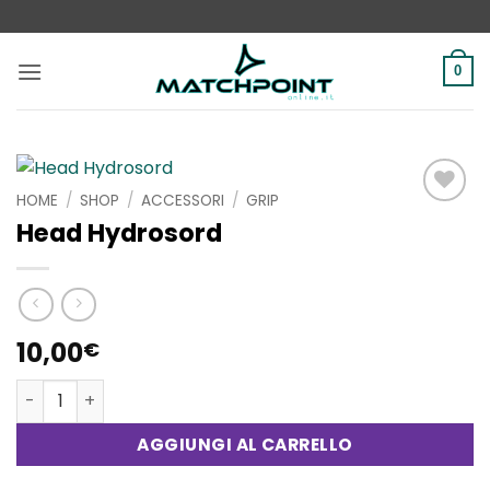
Salta
ai
contenuti
0
HOME
/
SHOP
/
ACCESSORI
/
GRIP
Aggiungi
Head Hydrosord
alla lista
dei
desideri
10,00
€
Head Hydrosord quantità
AGGIUNGI AL CARRELLO