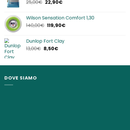
Il
Il
25,00
€
22,90
€
12,00€.
8,50€.
prezzo
prezzo
originale
attuale
Wilson Sensation Comfort 1,30
era:
è:
Il
Il
140,00
€
119,90
€
25,00€.
22,90€.
prezzo
prezzo
originale
attuale
Dunlop Fort Clay
era:
è:
Il
Il
13,00
€
8,50
€
140,00€.
119,90€.
prezzo
prezzo
originale
attuale
era:
è:
13,00€.
8,50€.
DOVE SIAMO