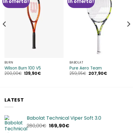
In offerta!
In offerta!
Aggiungi
Aggiungi
alla lista
alla lista
dei
dei
desideri
desideri
BURN
BABOLAT
Wilson Burn 100 V5
Pure Aero Team
Il
Il
Il
Il
200,00
€
139,90
€
259,95
€
207,90
€
prezzo
prezzo
prezzo
prezzo
originale
attuale
originale
attuale
era:
è:
era:
è:
200,00€.
139,90€.
259,95€.
207,90€.
LATEST
Babolat Technical Viper Soft 3.0
Il
Il
280,00
€
169,90
€
prezzo
prezzo