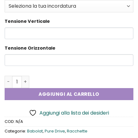
Tensione Verticale
Tensione Orizzontale
Babolat Pure Drive Team Gen11 quantità
AGGIUNGI AL CARRELLO
Aggiungi alla lista dei desideri
COD:
N/A
Categorie:
Babolat
,
Pure Drive
,
Racchette