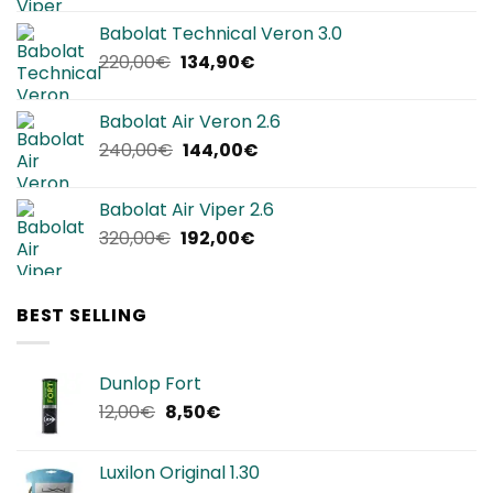
originale
attuale
Babolat Technical Veron 3.0
era:
è:
Il
Il
220,00
€
134,90
€
280,00€.
169,90€.
prezzo
prezzo
originale
attuale
Babolat Air Veron 2.6
era:
è:
Il
Il
240,00
€
144,00
€
220,00€.
134,90€.
prezzo
prezzo
originale
attuale
Babolat Air Viper 2.6
era:
è:
Il
Il
320,00
€
192,00
€
240,00€.
144,00€.
prezzo
prezzo
originale
attuale
era:
è:
BEST SELLING
320,00€.
192,00€.
Dunlop Fort
Il
Il
12,00
€
8,50
€
prezzo
prezzo
originale
attuale
Luxilon Original 1.30
era:
è: