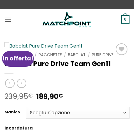
Salta
ai
contenuti
0
HOME
/
SHOP
/
RACCHETTE
/
BABOLAT
/
PURE DRIVE
In offerta!
Aggiungi
Babolat Pure Drive Team Gen11
alla lista
dei
desideri
Il
Il
239,95
189,90
€
€
prezzo
prezzo
originale
attuale
Manico
era:
è:
239,95€.
189,90€.
Incordatura