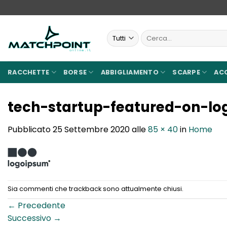
Salta
ai
contenuti
Cerca:
RACCHETTE
BORSE
ABBIGLIAMENTO
SCARPE
AC
tech-startup-featured-on-lo
Pubblicato
25 Settembre 2020
alle
85 × 40
in
Home
Sia commenti che trackback sono attualmente chiusi.
←
Precedente
Successivo
→