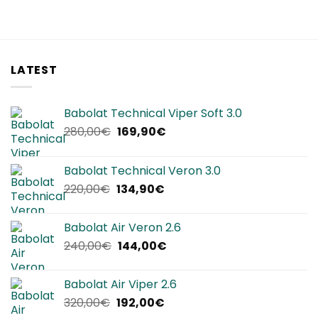
LATEST
Babolat Technical Viper Soft 3.0
Il
Il
280,00
€
169,90
€
prezzo
prezzo
originale
attuale
Babolat Technical Veron 3.0
era:
è:
Il
Il
220,00
€
134,90
€
280,00€.
169,90€.
prezzo
prezzo
originale
attuale
Babolat Air Veron 2.6
era:
è:
Il
Il
240,00
€
144,00
€
220,00€.
134,90€.
prezzo
prezzo
originale
attuale
Babolat Air Viper 2.6
era:
è:
Il
Il
320,00
€
192,00
€
240,00€.
144,00€.
prezzo
prezzo