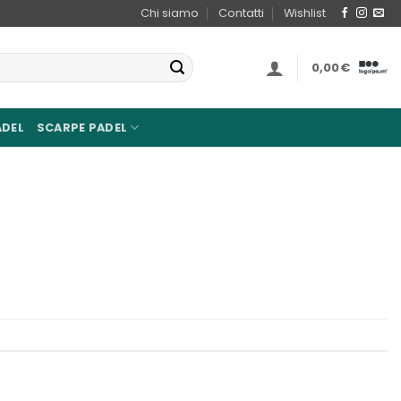
Chi siamo
Contatti
Wishlist
0,00
€
ADEL
SCARPE PADEL