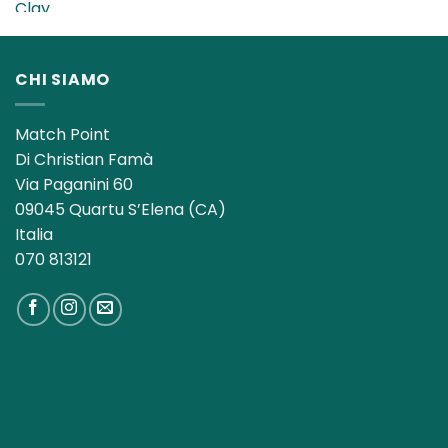
originale
attuale
era:
è:
13,00€.
8,50€.
CHI SIAMO
Match Point
Di Christian Famà
Via Paganini 60
09045 Quartu S’Elena (CA)
Italia
070 813121