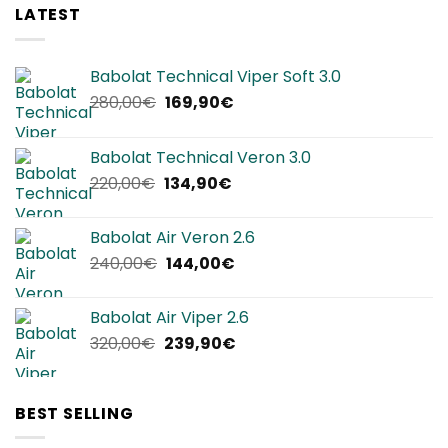
LATEST
Babolat Technical Viper Soft 3.0
Il
Il
280,00
€
169,90
€
prezzo
prezzo
originale
attuale
Babolat Technical Veron 3.0
era:
è:
Il
Il
220,00
€
134,90
€
280,00€.
169,90€.
prezzo
prezzo
originale
attuale
Babolat Air Veron 2.6
era:
è:
Il
Il
240,00
€
144,00
€
220,00€.
134,90€.
prezzo
prezzo
originale
attuale
Babolat Air Viper 2.6
era:
è:
Il
Il
320,00
€
239,90
€
240,00€.
144,00€.
prezzo
prezzo
originale
attuale
era:
è:
BEST SELLING
320,00€.
239,90€.