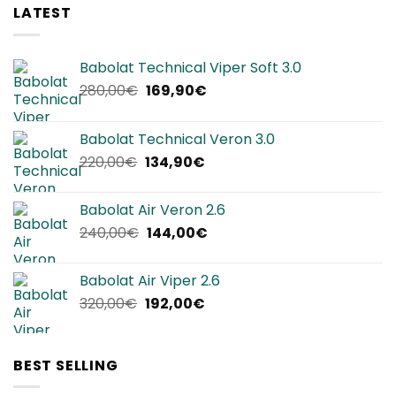
LATEST
Babolat Technical Viper Soft 3.0
Il
Il
280,00
€
169,90
€
prezzo
prezzo
originale
attuale
Babolat Technical Veron 3.0
era:
è:
Il
Il
220,00
€
134,90
€
280,00€.
169,90€.
prezzo
prezzo
originale
attuale
Babolat Air Veron 2.6
era:
è:
Il
Il
240,00
€
144,00
€
220,00€.
134,90€.
prezzo
prezzo
originale
attuale
Babolat Air Viper 2.6
era:
è:
Il
Il
320,00
€
192,00
€
240,00€.
144,00€.
prezzo
prezzo
originale
attuale
era:
è:
BEST SELLING
320,00€.
192,00€.