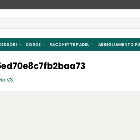
CESSORI
CORDE
RACCHETTE PADEL
ABBIGLIAMENTO P
5ed70e8c7fb2baa73
ela V3