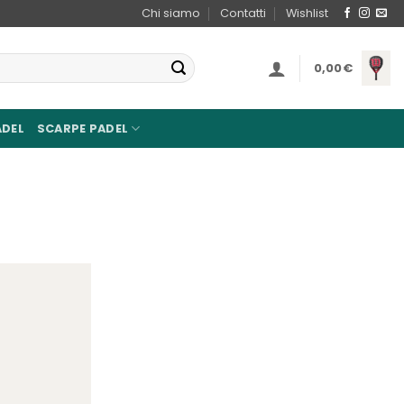
Chi siamo
Contatti
Wishlist
0,00
€
ADEL
SCARPE PADEL