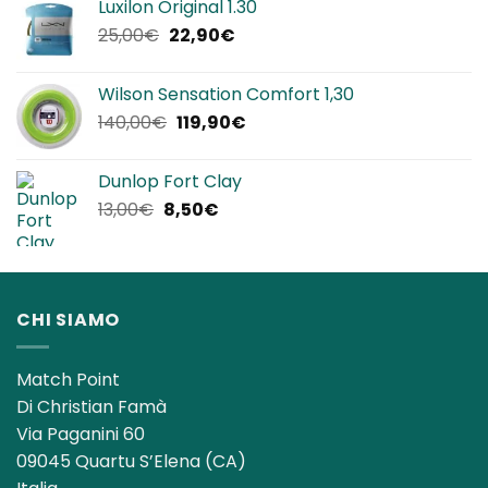
Luxilon Original 1.30
era:
è:
Il
Il
25,00
€
22,90
€
12,00€.
8,50€.
prezzo
prezzo
originale
attuale
Wilson Sensation Comfort 1,30
era:
è:
Il
Il
140,00
€
119,90
€
25,00€.
22,90€.
prezzo
prezzo
originale
attuale
Dunlop Fort Clay
era:
è:
Il
Il
13,00
€
8,50
€
140,00€.
119,90€.
prezzo
prezzo
originale
attuale
era:
è:
13,00€.
8,50€.
CHI SIAMO
Match Point
Di Christian Famà
Via Paganini 60
09045 Quartu S’Elena (CA)