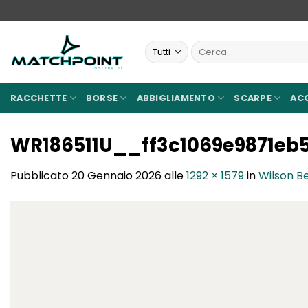
Salta
ai
contenuti
Cerca:
RACCHETTE
BORSE
ABBIGLIAMENTO
SCARPE
AC
WR186511U__ff3c1069e9871eb
Pubblicato
20 Gennaio 2026
alle
1292 × 1579
in
Wilson B