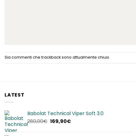
Sia commenti che trackback sono attualmente chiusi.
LATEST
Babolat Technical Viper Soft 3.0
Il
Il
280,00
€
169,90
€
prezzo
prezzo
originale
attuale