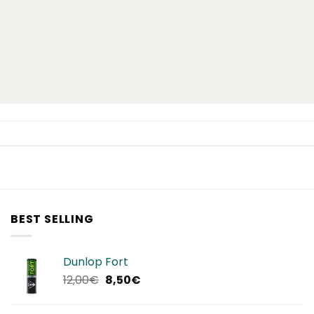
BEST SELLING
Dunlop Fort
Il
Il
12,00
€
8,50
€
prezzo
prezzo
originale
attuale