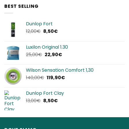
era:
è:
BEST SELLING
320,00€.
192,00€.
Dunlop Fort
Il
Il
12,00
€
8,50
€
prezzo
prezzo
originale
attuale
Luxilon Original 1.30
era:
è:
Il
Il
25,00
€
22,90
€
12,00€.
8,50€.
prezzo
prezzo
originale
attuale
Wilson Sensation Comfort 1,30
era:
è:
Il
Il
140,00
€
119,90
€
25,00€.
22,90€.
prezzo
prezzo
originale
attuale
Dunlop Fort Clay
era:
è:
Il
Il
13,00
€
8,50
€
140,00€.
119,90€.
prezzo
prezzo
originale
attuale
era:
è:
13,00€.
8,50€.