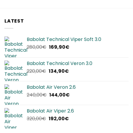
LATEST
Babolat Technical Viper Soft 3.0
Il
Il
280,00
€
169,90
€
prezzo
prezzo
originale
attuale
Babolat Technical Veron 3.0
era:
è:
Il
Il
220,00
€
134,90
€
280,00€.
169,90€.
prezzo
prezzo
originale
attuale
Babolat Air Veron 2.6
era:
è:
Il
Il
240,00
€
144,00
€
220,00€.
134,90€.
prezzo
prezzo
originale
attuale
Babolat Air Viper 2.6
era:
è:
Il
Il
320,00
€
192,00
€
240,00€.
144,00€.
prezzo
prezzo
originale
attuale