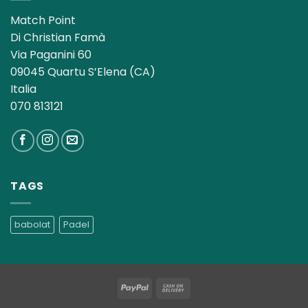
Match Point
Di Christian Famà
Via Paganini 60
09045 Quartu S’Elena (CA)
Italia
070 813121
TAGS
babolat
Padel
PayPal
Cash
On