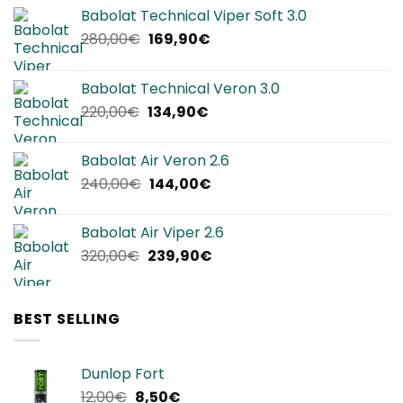
Babolat Technical Viper Soft 3.0
Il
Il
280,00
€
169,90
€
prezzo
prezzo
originale
attuale
Babolat Technical Veron 3.0
era:
è:
Il
Il
220,00
€
134,90
€
280,00€.
169,90€.
prezzo
prezzo
originale
attuale
Babolat Air Veron 2.6
era:
è:
Il
Il
240,00
€
144,00
€
220,00€.
134,90€.
prezzo
prezzo
originale
attuale
Babolat Air Viper 2.6
era:
è:
Il
Il
320,00
€
239,90
€
240,00€.
144,00€.
prezzo
prezzo
originale
attuale
era:
è:
BEST SELLING
320,00€.
239,90€.
Dunlop Fort
Il
Il
12,00
€
8,50
€