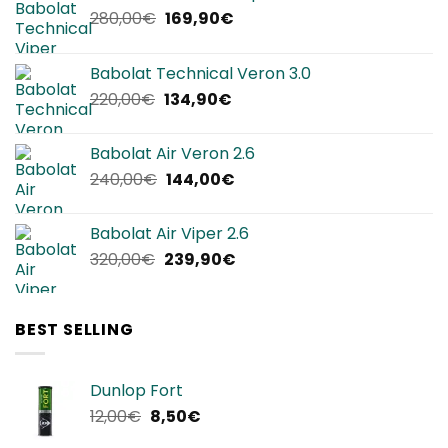
Il
Il
280,00
€
169,90
€
prezzo
prezzo
originale
attuale
Babolat Technical Veron 3.0
era:
è:
Il
Il
220,00
€
134,90
€
280,00€.
169,90€.
prezzo
prezzo
originale
attuale
Babolat Air Veron 2.6
era:
è:
Il
Il
240,00
€
144,00
€
220,00€.
134,90€.
prezzo
prezzo
originale
attuale
Babolat Air Viper 2.6
era:
è:
Il
Il
320,00
€
239,90
€
240,00€.
144,00€.
prezzo
prezzo
originale
attuale
era:
è:
BEST SELLING
320,00€.
239,90€.
Dunlop Fort
Il
Il
12,00
€
8,50
€
prezzo
prezzo