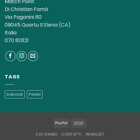
Match Point
Di Christian Famà
Via Paganini 60
09045 Quartu S’Elena (CA)
Italia
070 813121
TAGS
babolat
Padel
PayPal
Cash
On
CHI SIAMO
CONTATTI
WISHLIST
Delivery