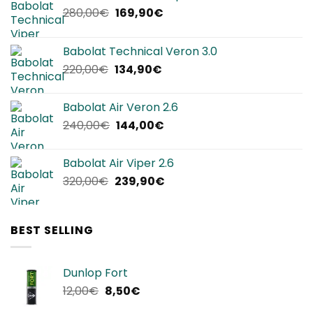
Il
Il
280,00
€
169,90
€
prezzo
prezzo
originale
attuale
Babolat Technical Veron 3.0
era:
è:
Il
Il
220,00
€
134,90
€
280,00€.
169,90€.
prezzo
prezzo
originale
attuale
Babolat Air Veron 2.6
era:
è:
Il
Il
240,00
€
144,00
€
220,00€.
134,90€.
prezzo
prezzo
originale
attuale
Babolat Air Viper 2.6
era:
è:
Il
Il
320,00
€
239,90
€
240,00€.
144,00€.
prezzo
prezzo
originale
attuale
era:
è:
BEST SELLING
320,00€.
239,90€.
Dunlop Fort
Il
Il
12,00
€
8,50
€
prezzo
prezzo