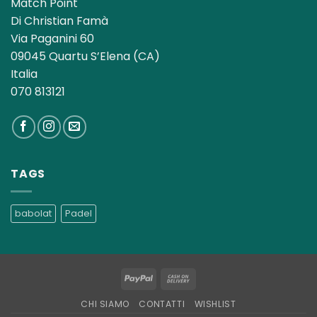
Match Point
Di Christian Famà
Via Paganini 60
09045 Quartu S’Elena (CA)
Italia
070 813121
TAGS
babolat
Padel
PayPal
Cash
On
CHI SIAMO
CONTATTI
WISHLIST
Delivery