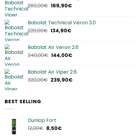
Il
Il
280,00
€
169,90
€
prezzo
prezzo
originale
attuale
Babolat Technical Veron 3.0
era:
è:
Il
Il
220,00
€
134,90
€
280,00€.
169,90€.
prezzo
prezzo
originale
attuale
Babolat Air Veron 2.6
era:
è:
Il
Il
240,00
€
144,00
€
220,00€.
134,90€.
prezzo
prezzo
originale
attuale
Babolat Air Viper 2.6
era:
è:
Il
Il
320,00
€
239,90
€
240,00€.
144,00€.
prezzo
prezzo
originale
attuale
era:
è:
BEST SELLING
320,00€.
239,90€.
Dunlop Fort
Il
Il
12,00
€
8,50
€
prezzo
prezzo