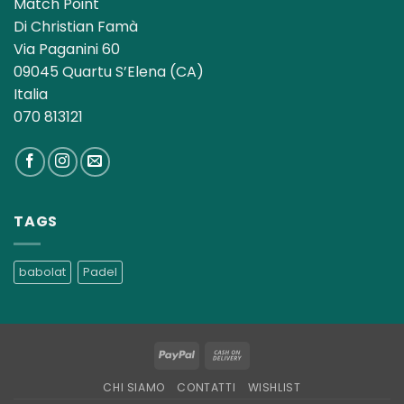
Match Point
Di Christian Famà
Via Paganini 60
09045 Quartu S’Elena (CA)
Italia
070 813121
TAGS
babolat
Padel
PayPal
Cash
On
CHI SIAMO
CONTATTI
WISHLIST
Delivery