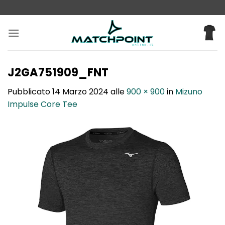
Salta
ai
contenuti
J2GA751909_FNT
Pubblicato
14 Marzo 2024
alle
900 × 900
in
Mizuno
Impulse Core Tee