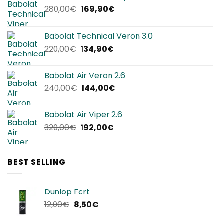
Il
Il
280,00
€
169,90
€
prezzo
prezzo
originale
attuale
Babolat Technical Veron 3.0
era:
è:
Il
Il
220,00
€
134,90
€
280,00€.
169,90€.
prezzo
prezzo
originale
attuale
Babolat Air Veron 2.6
era:
è:
Il
Il
240,00
€
144,00
€
220,00€.
134,90€.
prezzo
prezzo
originale
attuale
Babolat Air Viper 2.6
era:
è:
Il
Il
320,00
€
192,00
€
240,00€.
144,00€.
prezzo
prezzo
originale
attuale
era:
è:
BEST SELLING
320,00€.
192,00€.
Dunlop Fort
Il
Il
12,00
€
8,50
€
prezzo
prezzo