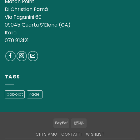
Match Point
Di Christian Famà
Via Paganini 60
09045 Quartu S’Elena (CA)
Italia
070 813121
TAGS
babolat
Padel
PayPal
Cash
On
CHI SIAMO
CONTATTI
WISHLIST
Delivery