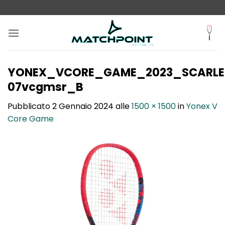
Salta
ai
contenuti
YONEX_VCORE_GAME_2023_SCARLE
07vcgmsr_B
Pubblicato
2 Gennaio 2024
alle
1500 × 1500
in
Yonex V
Core Game