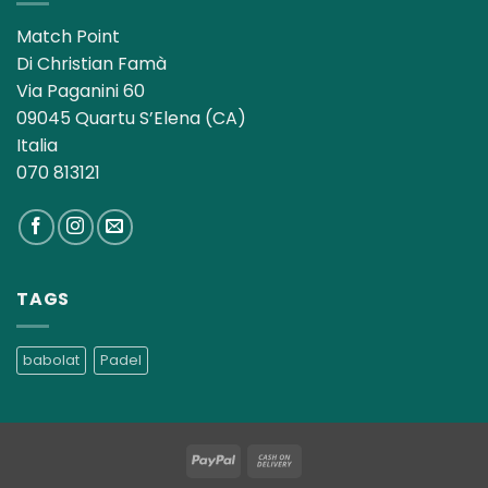
Match Point
Di Christian Famà
Via Paganini 60
09045 Quartu S’Elena (CA)
Italia
070 813121
TAGS
babolat
Padel
PayPal
Cash
On