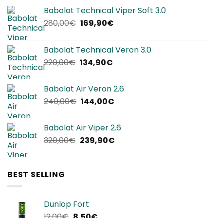
Babolat Technical Viper Soft 3.0
Il
Il
280,00
€
169,90
€
prezzo
prezzo
originale
attuale
Babolat Technical Veron 3.0
era:
è:
Il
Il
220,00
€
134,90
€
280,00€.
169,90€.
prezzo
prezzo
originale
attuale
Babolat Air Veron 2.6
era:
è:
Il
Il
240,00
€
144,00
€
220,00€.
134,90€.
prezzo
prezzo
originale
attuale
Babolat Air Viper 2.6
era:
è:
Il
Il
320,00
€
239,90
€
240,00€.
144,00€.
prezzo
prezzo
originale
attuale
era:
è:
BEST SELLING
320,00€.
239,90€.
Dunlop Fort
Il
Il
12,00
€
8,50
€