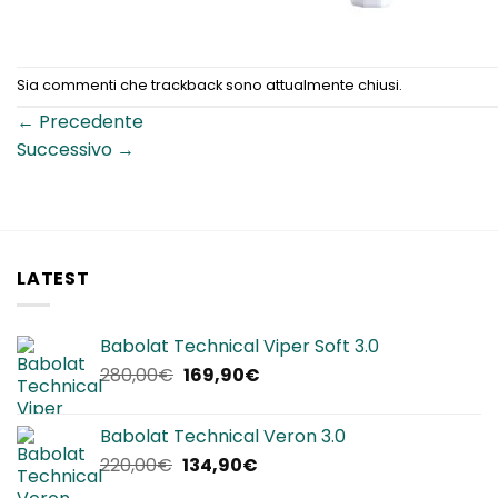
Sia commenti che trackback sono attualmente chiusi.
←
Precedente
Successivo
→
LATEST
Babolat Technical Viper Soft 3.0
Il
Il
280,00
€
169,90
€
prezzo
prezzo
originale
attuale
Babolat Technical Veron 3.0
era:
è:
Il
Il
220,00
€
134,90
€
280,00€.
169,90€.
prezzo
prezzo