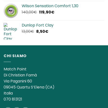
originale
attuale
Wilson Sensation Comfort 1,30
era:
è:
Il
Il
140,00
€
119,90
€
25,00€.
22,90€.
prezzo
prezzo
originale
attuale
Dunlop Fort Clay
era:
è:
Il
Il
13,00
€
8,50
€
140,00€.
119,90€.
prezzo
prezzo
originale
attuale
era:
è:
13,00€.
8,50€.
CHI SIAMO
Match Point
Di Christian Famà
Via Paganini 60
09045 Quartu S’Elena (CA)
Italia
070 813121