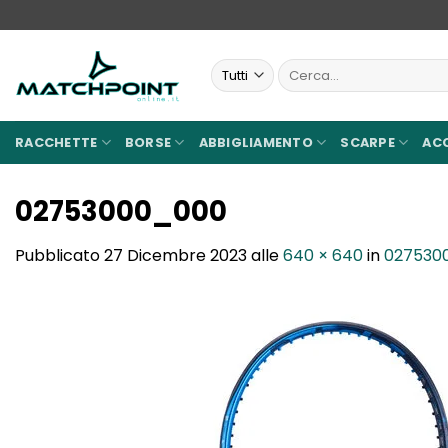
Salta
ai
contenuti
Cerca:
RACCHETTE
BORSE
ABBIGLIAMENTO
SCARPE
AC
02753000_000
Pubblicato
27 Dicembre 2023
alle
640 × 640
in
027530