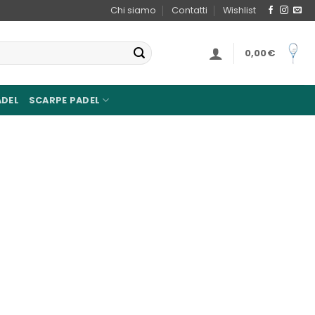
Chi siamo
Contatti
Wishlist
0,00
€
ADEL
SCARPE PADEL