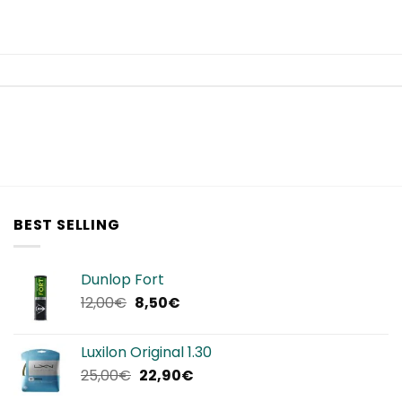
BEST SELLING
Dunlop Fort
Il
Il
12,00
€
8,50
€
prezzo
prezzo
originale
attuale
Luxilon Original 1.30
era:
è:
Il
Il
25,00
€
22,90
€
12,00€.
8,50€.
prezzo
prezzo