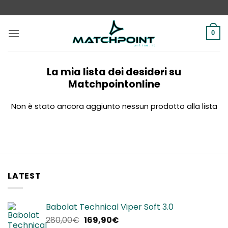
Salta
ai
contenuti
0
La mia lista dei desideri su
Matchpointonline
Non è stato ancora aggiunto nessun prodotto alla lista
LATEST
Babolat Technical Viper Soft 3.0
Il
Il
280,00
€
169,90
€