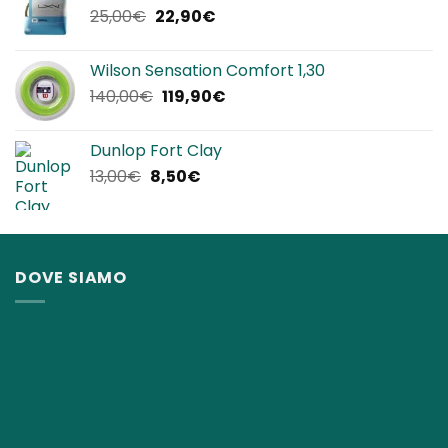
Il
Il
25,00
€
22,90
€
12,00€.
8,50€.
prezzo
prezzo
originale
attuale
Wilson Sensation Comfort 1,30
era:
è:
Il
Il
140,00
€
119,90
€
25,00€.
22,90€.
prezzo
prezzo
originale
attuale
Dunlop Fort Clay
era:
è:
Il
Il
13,00
€
8,50
€
140,00€.
119,90€.
prezzo
prezzo
originale
attuale
era:
è:
13,00€.
8,50€.
DOVE SIAMO