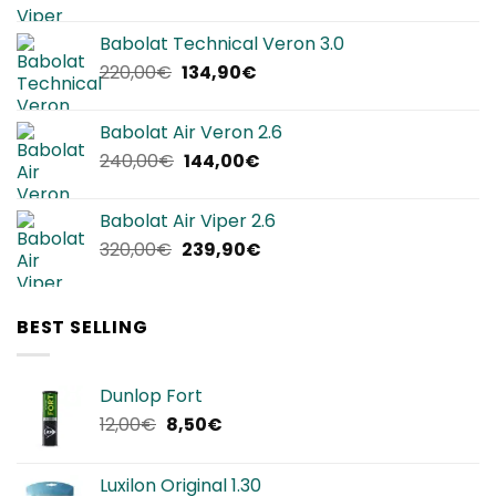
prezzo
prezzo
originale
attuale
Babolat Technical Veron 3.0
era:
è:
Il
Il
220,00
€
134,90
€
280,00€.
169,90€.
prezzo
prezzo
originale
attuale
Babolat Air Veron 2.6
era:
è:
Il
Il
240,00
€
144,00
€
220,00€.
134,90€.
prezzo
prezzo
originale
attuale
Babolat Air Viper 2.6
era:
è:
Il
Il
320,00
€
239,90
€
240,00€.
144,00€.
prezzo
prezzo
originale
attuale
era:
è:
BEST SELLING
320,00€.
239,90€.
Dunlop Fort
Il
Il
12,00
€
8,50
€
prezzo
prezzo
originale
attuale
Luxilon Original 1.30
era:
è: