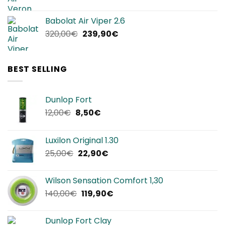
prezzo
prezzo
originale
attuale
Babolat Air Viper 2.6
era:
è:
Il
Il
320,00
€
239,90
€
240,00€.
144,00€.
prezzo
prezzo
originale
attuale
era:
è:
BEST SELLING
320,00€.
239,90€.
Dunlop Fort
Il
Il
12,00
€
8,50
€
prezzo
prezzo
originale
attuale
Luxilon Original 1.30
era:
è:
Il
Il
25,00
€
22,90
€
12,00€.
8,50€.
prezzo
prezzo
originale
attuale
Wilson Sensation Comfort 1,30
era:
è:
Il
Il
140,00
€
119,90
€
25,00€.
22,90€.
prezzo
prezzo
originale
attuale
Dunlop Fort Clay
era:
è: