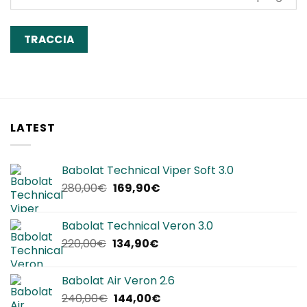
TRACCIA
LATEST
Babolat Technical Viper Soft 3.0
Il
Il
280,00
€
169,90
€
prezzo
prezzo
originale
attuale
Babolat Technical Veron 3.0
era:
è:
Il
Il
220,00
€
134,90
€
280,00€.
169,90€.
prezzo
prezzo
originale
attuale
Babolat Air Veron 2.6
era:
è:
Il
Il
240,00
€
144,00
€
220,00€.
134,90€.