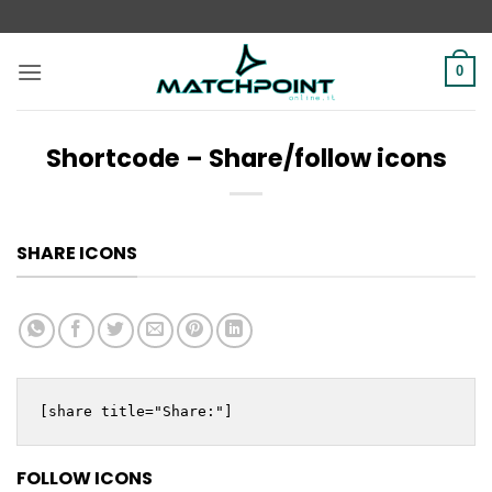
Salta
ai
contenuti
0
Shortcode – Share/follow icons
SHARE ICONS
[share title="Share:"]
FOLLOW ICONS