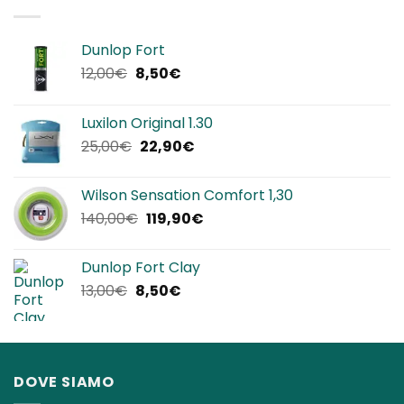
320,00€.
192,00€.
Dunlop Fort
Il
Il
12,00
€
8,50
€
prezzo
prezzo
originale
attuale
Luxilon Original 1.30
era:
è:
Il
Il
25,00
€
22,90
€
12,00€.
8,50€.
prezzo
prezzo
originale
attuale
Wilson Sensation Comfort 1,30
era:
è:
Il
Il
140,00
€
119,90
€
25,00€.
22,90€.
prezzo
prezzo
originale
attuale
Dunlop Fort Clay
era:
è:
Il
Il
13,00
€
8,50
€
140,00€.
119,90€.
prezzo
prezzo
originale
attuale
era:
è:
13,00€.
8,50€.
DOVE SIAMO