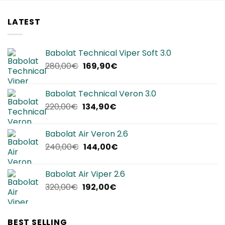
LATEST
Babolat Technical Viper Soft 3.0
Il
Il
280,00
€
169,90
€
prezzo
prezzo
originale
attuale
Babolat Technical Veron 3.0
era:
è:
Il
Il
220,00
€
134,90
€
280,00€.
169,90€.
prezzo
prezzo
originale
attuale
Babolat Air Veron 2.6
era:
è:
Il
Il
240,00
€
144,00
€
220,00€.
134,90€.
prezzo
prezzo
originale
attuale
Babolat Air Viper 2.6
era:
è:
Il
Il
320,00
€
192,00
€
240,00€.
144,00€.
prezzo
prezzo
originale
attuale
era:
è:
BEST SELLING