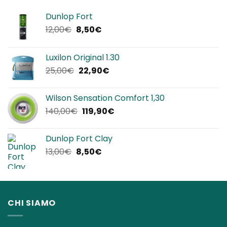
Dunlop Fort
Il
Il
12,00
€
8,50
€
prezzo
prezzo
originale
attuale
Luxilon Original 1.30
era:
è:
Il
Il
25,00
€
22,90
€
12,00€.
8,50€.
prezzo
prezzo
originale
attuale
Wilson Sensation Comfort 1,30
era:
è:
Il
Il
140,00
€
119,90
€
25,00€.
22,90€.
prezzo
prezzo
originale
attuale
Dunlop Fort Clay
era:
è:
Il
Il
13,00
€
8,50
€
140,00€.
119,90€.
prezzo
prezzo
originale
attuale
era:
è:
13,00€.
8,50€.
CHI SIAMO