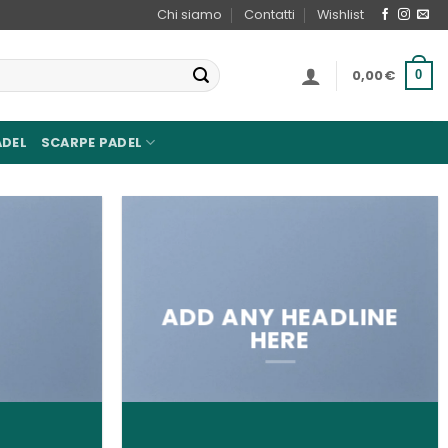
Chi siamo
Contatti
Wishlist
0,00
€
0
ADEL
SCARPE PADEL
ADD ANY HEADLINE
HERE