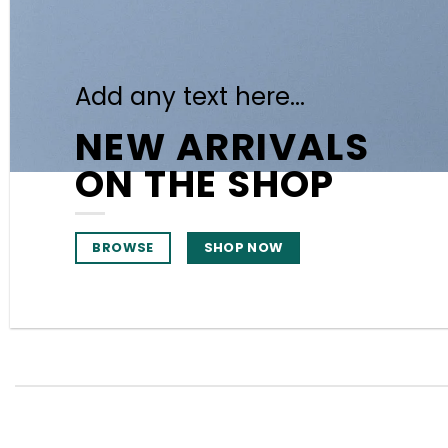
Add any text here…
NEW ARRIVALS
ON THE SHOP
BROWSE
SHOP NOW