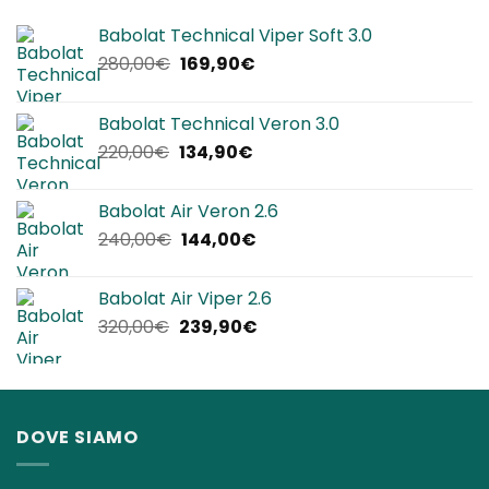
Babolat Technical Viper Soft 3.0
Il
Il
280,00
€
169,90
€
prezzo
prezzo
originale
attuale
Babolat Technical Veron 3.0
era:
è:
Il
Il
220,00
€
134,90
€
280,00€.
169,90€.
prezzo
prezzo
originale
attuale
Babolat Air Veron 2.6
era:
è:
Il
Il
240,00
€
144,00
€
220,00€.
134,90€.
prezzo
prezzo
originale
attuale
Babolat Air Viper 2.6
era:
è:
Il
Il
320,00
€
239,90
€
240,00€.
144,00€.
prezzo
prezzo
originale
attuale
era:
è:
320,00€.
239,90€.
DOVE SIAMO