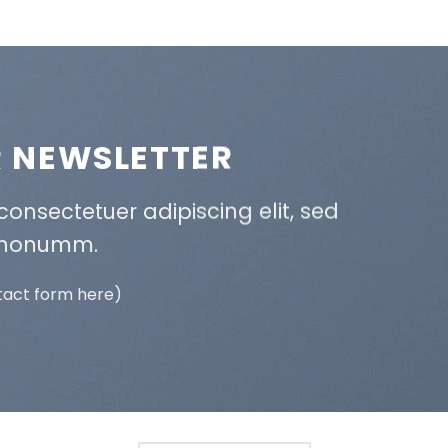
R NEWSLETTER
onsectetuer adipiscing elit, sed
 nonumm.
tact form here)