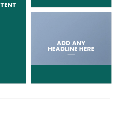
NTENT
ADD ANY
HEADLINE HERE