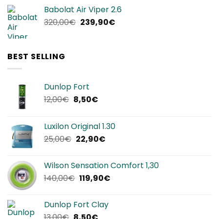
originale
attuale
Babolat Air Viper 2.6
era:
è:
Il
Il
320,00
€
239,90
€
240,00€.
144,00€.
prezzo
prezzo
originale
attuale
era:
è:
BEST SELLING
320,00€.
239,90€.
Dunlop Fort
Il
Il
12,00
€
8,50
€
prezzo
prezzo
originale
attuale
Luxilon Original 1.30
era:
è:
Il
Il
25,00
€
22,90
€
12,00€.
8,50€.
prezzo
prezzo
originale
attuale
Wilson Sensation Comfort 1,30
era:
è:
Il
Il
140,00
€
119,90
€
25,00€.
22,90€.
prezzo
prezzo
originale
attuale
Dunlop Fort Clay
era:
è:
Il
Il
13,00
€
8,50
€
140,00€.
119,90€.