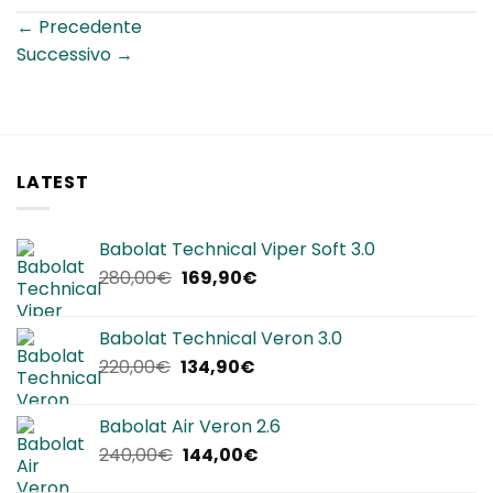
←
Precedente
Successivo
→
LATEST
Babolat Technical Viper Soft 3.0
Il
Il
280,00
€
169,90
€
prezzo
prezzo
originale
attuale
Babolat Technical Veron 3.0
era:
è:
Il
Il
220,00
€
134,90
€
280,00€.
169,90€.
prezzo
prezzo
originale
attuale
Babolat Air Veron 2.6
era:
è:
Il
Il
240,00
€
144,00
€
220,00€.
134,90€.
prezzo
prezzo