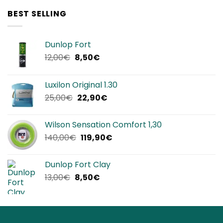
era:
è:
BEST SELLING
320,00€.
239,90€.
Dunlop Fort
Il
Il
12,00
€
8,50
€
prezzo
prezzo
originale
attuale
Luxilon Original 1.30
era:
è:
Il
Il
25,00
€
22,90
€
12,00€.
8,50€.
prezzo
prezzo
originale
attuale
Wilson Sensation Comfort 1,30
era:
è:
Il
Il
140,00
€
119,90
€
25,00€.
22,90€.
prezzo
prezzo
originale
attuale
Dunlop Fort Clay
era:
è:
Il
Il
13,00
€
8,50
€
140,00€.
119,90€.
prezzo
prezzo
originale
attuale
era:
è:
13,00€.
8,50€.