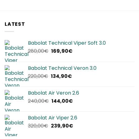
LATEST
Babolat Technical Viper Soft 3.0
Il
Il
280,00
€
169,90
€
prezzo
prezzo
originale
attuale
Babolat Technical Veron 3.0
era:
è:
Il
Il
220,00
€
134,90
€
280,00€.
169,90€.
prezzo
prezzo
originale
attuale
Babolat Air Veron 2.6
era:
è:
Il
Il
240,00
€
144,00
€
220,00€.
134,90€.
prezzo
prezzo
originale
attuale
Babolat Air Viper 2.6
era:
è:
Il
Il
320,00
€
239,90
€
240,00€.
144,00€.
prezzo
prezzo
originale
attuale