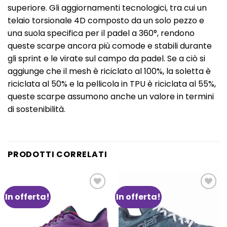
superiore. Gli aggiornamenti tecnologici, tra cui un
telaio torsionale 4D composto da un solo pezzo e
una suola specifica per il padel a 360°, rendono
queste scarpe ancora più comode e stabili durante
gli sprint e le virate sul campo da padel. Se a ciò si
aggiunge che il mesh è riciclato al 100%, la soletta è
riciclata al 50% e la pellicola in TPU è riciclata al 55%,
queste scarpe assumono anche un valore in termini
di sostenibilità.
PRODOTTI CORRELATI
In offerta!
In offerta!
Aggiungi
Aggiungi
alla lista
alla lista
dei
dei
desideri
desideri