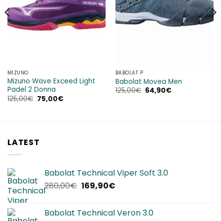
MIZUNO
BABOLAT P
Mizuno Wave Exceed Light
Babolat Movea Men
Padel 2 Donna
Il
Il
125,00
€
64,90
€
prezzo
prezzo
Il
Il
125,00
€
75,00
€
originale
attuale
prezzo
prezzo
era:
è:
originale
attuale
125,00€.
64,90€.
era:
è:
125,00€.
75,00€.
LATEST
Babolat Technical Viper Soft 3.0
Il
Il
280,00
€
169,90
€
prezzo
prezzo
originale
attuale
Babolat Technical Veron 3.0
era:
è: