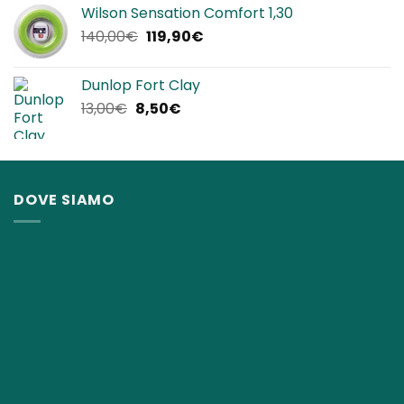
originale
attuale
Wilson Sensation Comfort 1,30
era:
è:
Il
Il
140,00
€
119,90
€
25,00€.
22,90€.
prezzo
prezzo
originale
attuale
Dunlop Fort Clay
era:
è:
Il
Il
13,00
€
8,50
€
140,00€.
119,90€.
prezzo
prezzo
originale
attuale
era:
è:
13,00€.
8,50€.
DOVE SIAMO