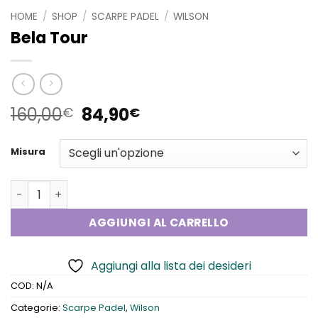
HOME
/
SHOP
/
SCARPE PADEL
/
WILSON
Bela Tour
Il
Il
160,00
84,90
€
€
prezzo
prezzo
originale
attuale
Misura
era:
è:
160,00€.
84,90€.
Bela Tour quantità
AGGIUNGI AL CARRELLO
Aggiungi alla lista dei desideri
COD:
N/A
Categorie:
Scarpe Padel
,
Wilson