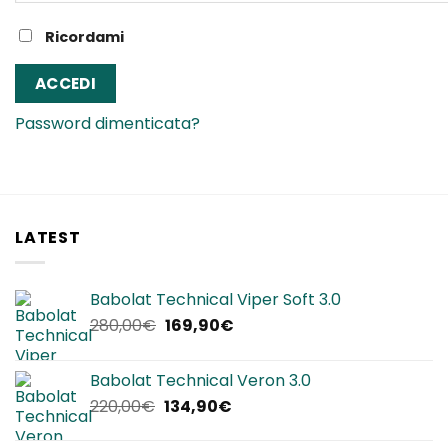
Ricordami
ACCEDI
Password dimenticata?
LATEST
Babolat Technical Viper Soft 3.0
Il
Il
280,00
€
169,90
€
prezzo
prezzo
originale
attuale
Babolat Technical Veron 3.0
era:
è:
Il
Il
220,00
€
134,90
€
280,00€.
169,90€.
prezzo
prezzo
originale
attuale