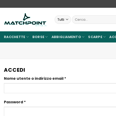
Salta
ai
contenuti
Cerca:
RACCHETTE
BORSE
ABBIGLIAMENTO
SCARPE
AC
ACCEDI
Richiesto
Nome utente o indirizzo email
*
Richiesto
Password
*