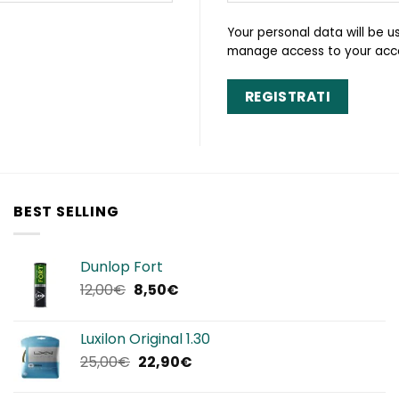
Your personal data will be u
manage access to your acco
REGISTRATI
BEST SELLING
Dunlop Fort
Il
Il
12,00
€
8,50
€
prezzo
prezzo
originale
attuale
Luxilon Original 1.30
era:
è:
Il
Il
25,00
€
22,90
€
12,00€.
8,50€.
prezzo
prezzo
originale
attuale