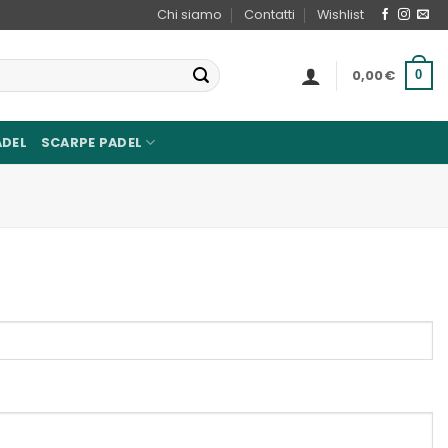
Chi siamo
Contatti
Wishlist
0,00
€
0
ADEL
SCARPE PADEL