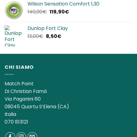
Wilson Sensation Comfort 1,30
era:
è:
Il
Il
140,00
€
119,90
€
25,00€.
22,90€.
prezzo
prezzo
originale
attuale
Dunlop Fort Clay
era:
è:
Il
Il
13,00
€
8,50
€
140,00€.
119,90€.
prezzo
prezzo
originale
attuale
era:
è:
13,00€.
8,50€.
CHI SIAMO
Match Point
Di Christian Famà
Via Paganini 60
09045 Quartu S’Elena (CA)
Italia
070 813121