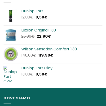
Dunlop Fort
Il
Il
12,00
€
8,50
€
prezzo
prezzo
originale
attuale
Luxilon Original 1.30
era:
è:
Il
Il
25,00
€
22,90
€
12,00€.
8,50€.
prezzo
prezzo
originale
attuale
Wilson Sensation Comfort 1,30
era:
è:
Il
Il
140,00
€
119,90
€
25,00€.
22,90€.
prezzo
prezzo
originale
attuale
Dunlop Fort Clay
era:
è:
Il
Il
13,00
€
8,50
€
140,00€.
119,90€.
prezzo
prezzo
originale
attuale
era:
è:
13,00€.
8,50€.
DOVE SIAMO