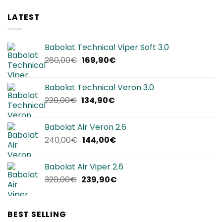
LATEST
Babolat Technical Viper Soft 3.0
Il
Il
280,00
€
169,90
€
prezzo
prezzo
originale
attuale
Babolat Technical Veron 3.0
era:
è:
Il
Il
220,00
€
134,90
€
280,00€.
169,90€.
prezzo
prezzo
originale
attuale
Babolat Air Veron 2.6
era:
è:
Il
Il
240,00
€
144,00
€
220,00€.
134,90€.
prezzo
prezzo
originale
attuale
Babolat Air Viper 2.6
era:
è:
Il
Il
320,00
€
239,90
€
240,00€.
144,00€.
prezzo
prezzo
originale
attuale
era:
è:
BEST SELLING
320,00€.
239,90€.