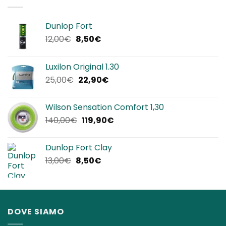
320,00€.
239,90€.
Dunlop Fort
Il
Il
12,00
€
8,50
€
prezzo
prezzo
originale
attuale
Luxilon Original 1.30
era:
è:
Il
Il
25,00
€
22,90
€
12,00€.
8,50€.
prezzo
prezzo
originale
attuale
Wilson Sensation Comfort 1,30
era:
è:
Il
Il
140,00
€
119,90
€
25,00€.
22,90€.
prezzo
prezzo
originale
attuale
Dunlop Fort Clay
era:
è:
Il
Il
13,00
€
8,50
€
140,00€.
119,90€.
prezzo
prezzo
originale
attuale
era:
è:
13,00€.
8,50€.
DOVE SIAMO