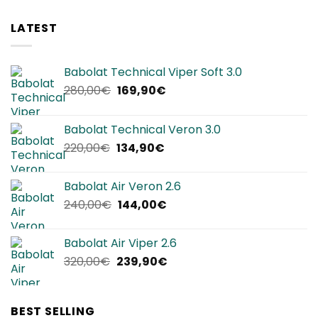
LATEST
Babolat Technical Viper Soft 3.0
Il
Il
280,00
€
169,90
€
prezzo
prezzo
originale
attuale
Babolat Technical Veron 3.0
era:
è:
Il
Il
220,00
€
134,90
€
280,00€.
169,90€.
prezzo
prezzo
originale
attuale
Babolat Air Veron 2.6
era:
è:
Il
Il
240,00
€
144,00
€
220,00€.
134,90€.
prezzo
prezzo
originale
attuale
Babolat Air Viper 2.6
era:
è:
Il
Il
320,00
€
239,90
€
240,00€.
144,00€.
prezzo
prezzo
originale
attuale
era:
è:
BEST SELLING