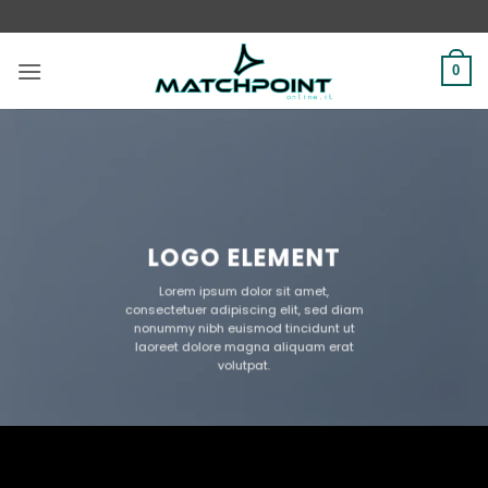
Salta
ai
contenuti
0
LOGO ELEMENT
Lorem ipsum dolor sit amet,
consectetuer adipiscing elit, sed diam
nonummy nibh euismod tincidunt ut
laoreet dolore magna aliquam erat
volutpat.