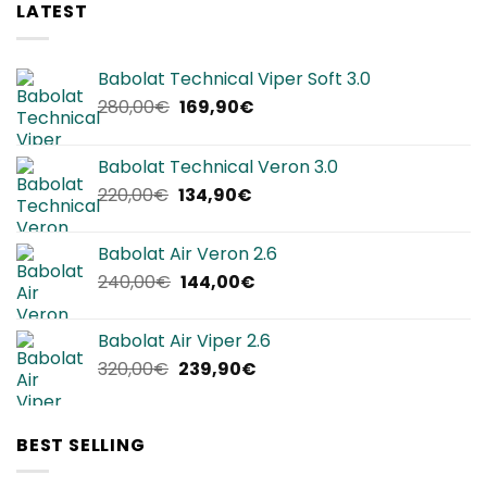
LATEST
Babolat Technical Viper Soft 3.0
Il
Il
280,00
€
169,90
€
prezzo
prezzo
originale
attuale
Babolat Technical Veron 3.0
era:
è:
Il
Il
220,00
€
134,90
€
280,00€.
169,90€.
prezzo
prezzo
originale
attuale
Babolat Air Veron 2.6
era:
è:
Il
Il
240,00
€
144,00
€
220,00€.
134,90€.
prezzo
prezzo
originale
attuale
Babolat Air Viper 2.6
era:
è:
Il
Il
320,00
€
239,90
€
240,00€.
144,00€.
prezzo
prezzo
originale
attuale
era:
è:
BEST SELLING
320,00€.
239,90€.