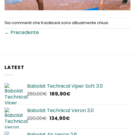
Sia commenti che trackback sono attualmente chiusi.
←
Precedente
LATEST
Babolat Technical Viper Soft 3.0
Il
Il
280,00
€
169,90
€
prezzo
prezzo
originale
attuale
Babolat Technical Veron 3.0
era:
è:
Il
Il
220,00
€
134,90
€
280,00€.
169,90€.
prezzo
prezzo
originale
attuale
Babolat Air Veron 2.6