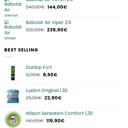
era:
è:
Il
Il
240,00
€
144,00
€
220,00€.
134,90€.
prezzo
prezzo
originale
attuale
Babolat Air Viper 2.6
era:
è:
Il
Il
320,00
€
239,90
€
240,00€.
144,00€.
prezzo
prezzo
originale
attuale
era:
è:
BEST SELLING
320,00€.
239,90€.
Dunlop Fort
Il
Il
12,00
€
8,50
€
prezzo
prezzo
originale
attuale
Luxilon Original 1.30
era:
è:
Il
Il
25,00
€
22,90
€
12,00€.
8,50€.
prezzo
prezzo
originale
attuale
Wilson Sensation Comfort 1,30
era:
è:
Il
Il
140,00
€
119,90
€
25,00€.
22,90€.
prezzo
prezzo