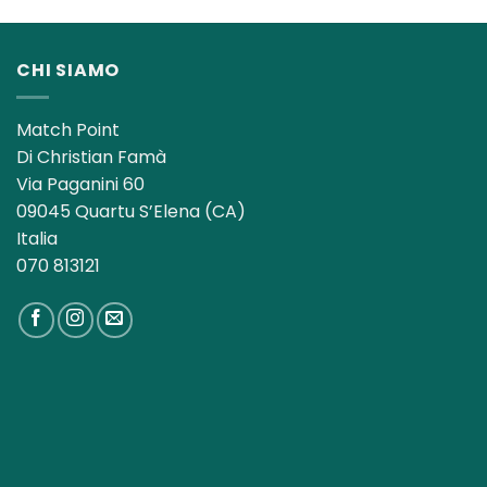
originale
attuale
era:
è:
13,00€.
8,50€.
CHI SIAMO
Match Point
Di Christian Famà
Via Paganini 60
09045 Quartu S’Elena (CA)
Italia
070 813121