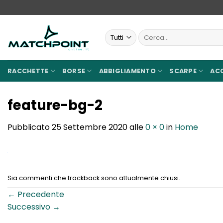
Salta
ai
contenuti
Cerca:
RACCHETTE
BORSE
ABBIGLIAMENTO
SCARPE
AC
feature-bg-2
Pubblicato
25 Settembre 2020
alle
0 × 0
in
Home
Sia commenti che trackback sono attualmente chiusi.
←
Precedente
Successivo
→