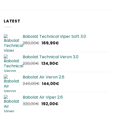
LATEST
Babolat Technical Viper Soft 3.0
Il
Il
280,00
€
169,90
€
prezzo
prezzo
originale
attuale
Babolat Technical Veron 3.0
era:
è:
Il
Il
220,00
€
134,90
€
280,00€.
169,90€.
prezzo
prezzo
originale
attuale
Babolat Air Veron 2.6
era:
è:
Il
Il
240,00
€
144,00
€
220,00€.
134,90€.
prezzo
prezzo
originale
attuale
Babolat Air Viper 2.6
era:
è:
Il
Il
320,00
€
192,00
€
240,00€.
144,00€.
prezzo
prezzo