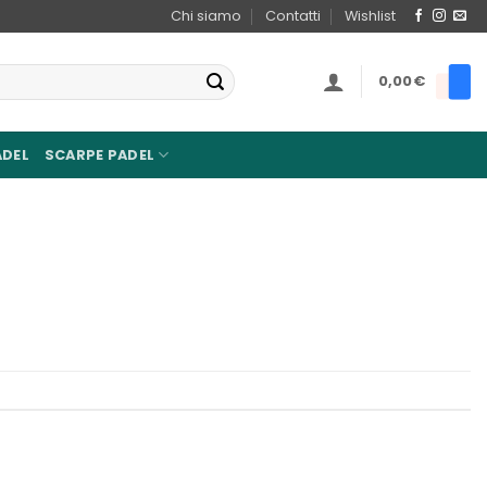
Chi siamo
Contatti
Wishlist
0,00
€
ADEL
SCARPE PADEL