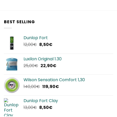
BEST SELLING
Dunlop Fort
Il
Il
12,00
€
8,50
€
prezzo
prezzo
originale
attuale
Luxilon Original 1.30
era:
è:
Il
Il
25,00
€
22,90
€
12,00€.
8,50€.
prezzo
prezzo
originale
attuale
Wilson Sensation Comfort 1,30
era:
è:
Il
Il
140,00
€
119,90
€
25,00€.
22,90€.
prezzo
prezzo
originale
attuale
Dunlop Fort Clay
era:
è:
Il
Il
13,00
€
8,50
€
140,00€.
119,90€.
prezzo
prezzo