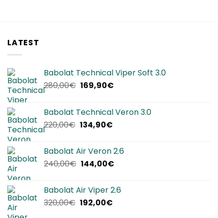
LATEST
Babolat Technical Viper Soft 3.0
Il
Il
280,00
€
169,90
€
prezzo
prezzo
originale
attuale
Babolat Technical Veron 3.0
era:
è:
Il
Il
220,00
€
134,90
€
280,00€.
169,90€.
prezzo
prezzo
originale
attuale
Babolat Air Veron 2.6
era:
è:
Il
Il
240,00
€
144,00
€
220,00€.
134,90€.
prezzo
prezzo
originale
attuale
Babolat Air Viper 2.6
era:
è:
Il
Il
320,00
€
192,00
€
240,00€.
144,00€.
prezzo
prezzo