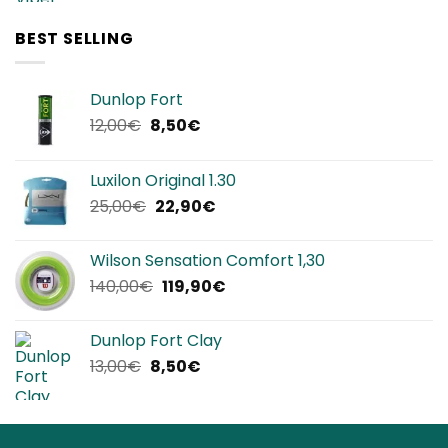
originale
attuale
era:
è:
BEST SELLING
320,00€.
192,00€.
Dunlop Fort
Il
Il
12,00
€
8,50
€
prezzo
prezzo
originale
attuale
Luxilon Original 1.30
era:
è:
Il
Il
25,00
€
22,90
€
12,00€.
8,50€.
prezzo
prezzo
originale
attuale
Wilson Sensation Comfort 1,30
era:
è:
Il
Il
140,00
€
119,90
€
25,00€.
22,90€.
prezzo
prezzo
originale
attuale
Dunlop Fort Clay
era:
è:
Il
Il
13,00
€
8,50
€
140,00€.
119,90€.
prezzo
prezzo
originale
attuale
era:
è: