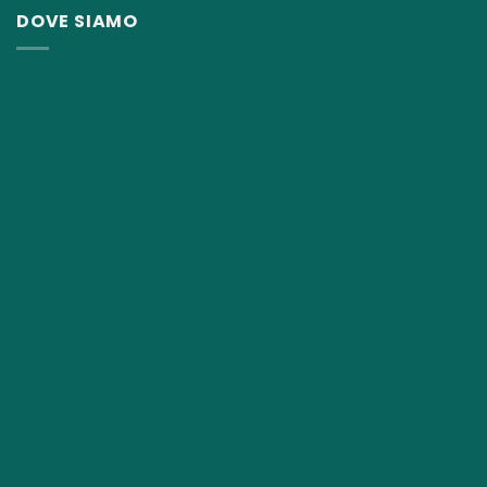
13,00€.
8,50€.
DOVE SIAMO