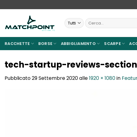
Salta
ai
contenuti
Cerca:
RACCHETTE
BORSE
ABBIGLIAMENTO
SCARPE
AC
tech-startup-reviews-sectio
Pubblicato
29 Settembre 2020
alle
1920 × 1080
in
Featu