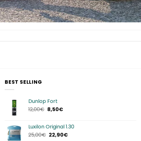
BEST SELLING
Dunlop Fort
Il
Il
12,00
€
8,50
€
prezzo
prezzo
originale
attuale
Luxilon Original 1.30
era:
è:
Il
Il
25,00
€
22,90
€
12,00€.
8,50€.