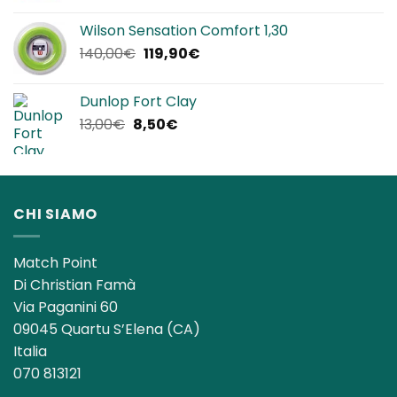
prezzo
prezzo
originale
attuale
Wilson Sensation Comfort 1,30
era:
è:
Il
Il
140,00
€
119,90
€
25,00€.
22,90€.
prezzo
prezzo
originale
attuale
Dunlop Fort Clay
era:
è:
Il
Il
13,00
€
8,50
€
140,00€.
119,90€.
prezzo
prezzo
originale
attuale
era:
è:
13,00€.
8,50€.
CHI SIAMO
Match Point
Di Christian Famà
Via Paganini 60
09045 Quartu S’Elena (CA)
Italia
070 813121