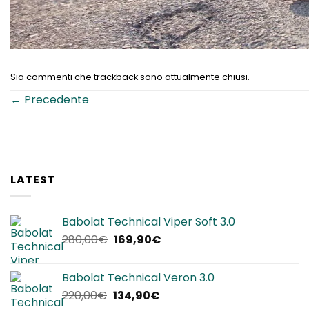
Sia commenti che trackback sono attualmente chiusi.
←
Precedente
LATEST
Babolat Technical Viper Soft 3.0
Il
Il
280,00
€
169,90
€
prezzo
prezzo
originale
attuale
Babolat Technical Veron 3.0
era:
è:
Il
Il
220,00
€
134,90
€
280,00€.
169,90€.