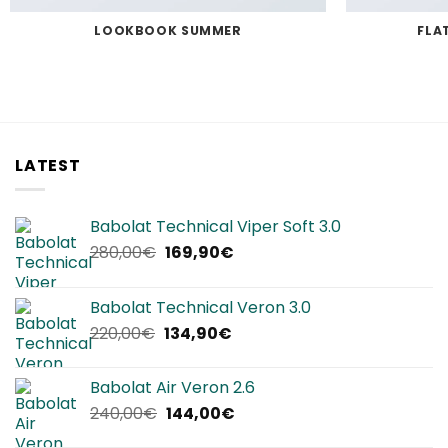
LOOKBOOK SUMMER
FLA
LATEST
Babolat Technical Viper Soft 3.0
Il
Il
280,00
€
169,90
€
prezzo
prezzo
originale
attuale
Babolat Technical Veron 3.0
era:
è:
Il
Il
220,00
€
134,90
€
280,00€.
169,90€.
prezzo
prezzo
originale
attuale
Babolat Air Veron 2.6
era:
è:
Il
Il
240,00
€
144,00
€
220,00€.
134,90€.
prezzo
prezzo