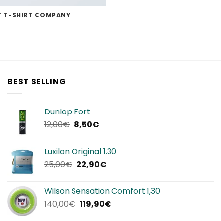
T T-SHIRT COMPANY
BEST SELLING
Dunlop Fort
Il
Il
12,00
€
8,50
€
prezzo
prezzo
originale
attuale
Luxilon Original 1.30
era:
è:
Il
Il
25,00
€
22,90
€
12,00€.
8,50€.
prezzo
prezzo
originale
attuale
Wilson Sensation Comfort 1,30
era:
è:
Il
Il
140,00
€
119,90
€
25,00€.
22,90€.
prezzo
prezzo