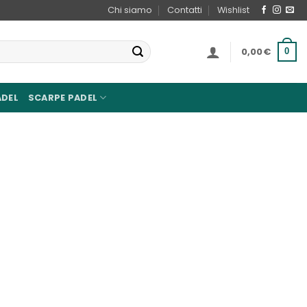
Chi siamo
Contatti
Wishlist
0,00
€
0
ADEL
SCARPE PADEL