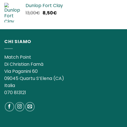
originale
attuale
Dunlop Fort Clay
era:
è:
Il
Il
13,00
€
8,50
€
140,00€.
119,90€.
prezzo
prezzo
originale
attuale
era:
è:
13,00€.
8,50€.
CHI SIAMO
Match Point
Di Christian Famà
Via Paganini 60
09045 Quartu S’Elena (CA)
Italia
070 813121