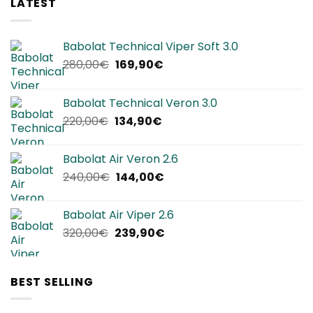
LATEST
Babolat Technical Viper Soft 3.0
Il
Il
280,00
€
169,90
€
prezzo
prezzo
originale
attuale
Babolat Technical Veron 3.0
era:
è:
Il
Il
220,00
€
134,90
€
280,00€.
169,90€.
prezzo
prezzo
originale
attuale
Babolat Air Veron 2.6
era:
è:
Il
Il
240,00
€
144,00
€
220,00€.
134,90€.
prezzo
prezzo
originale
attuale
Babolat Air Viper 2.6
era:
è:
Il
Il
320,00
€
239,90
€
240,00€.
144,00€.
prezzo
prezzo
originale
attuale
era:
è:
BEST SELLING
320,00€.
239,90€.