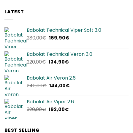
LATEST
Babolat Technical Viper Soft 3.0
Il
Il
280,00
€
169,90
€
prezzo
prezzo
originale
attuale
Babolat Technical Veron 3.0
era:
è:
Il
Il
220,00
€
134,90
€
280,00€.
169,90€.
prezzo
prezzo
originale
attuale
Babolat Air Veron 2.6
era:
è:
Il
Il
240,00
€
144,00
€
220,00€.
134,90€.
prezzo
prezzo
originale
attuale
Babolat Air Viper 2.6
era:
è:
Il
Il
320,00
€
192,00
€
240,00€.
144,00€.
prezzo
prezzo
originale
attuale
era:
è:
BEST SELLING