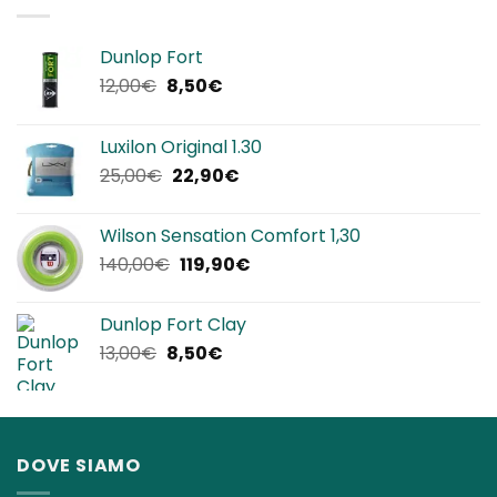
320,00€.
192,00€.
Dunlop Fort
Il
Il
12,00
€
8,50
€
prezzo
prezzo
originale
attuale
Luxilon Original 1.30
era:
è:
Il
Il
25,00
€
22,90
€
12,00€.
8,50€.
prezzo
prezzo
originale
attuale
Wilson Sensation Comfort 1,30
era:
è:
Il
Il
140,00
€
119,90
€
25,00€.
22,90€.
prezzo
prezzo
originale
attuale
Dunlop Fort Clay
era:
è:
Il
Il
13,00
€
8,50
€
140,00€.
119,90€.
prezzo
prezzo
originale
attuale
era:
è:
13,00€.
8,50€.
DOVE SIAMO