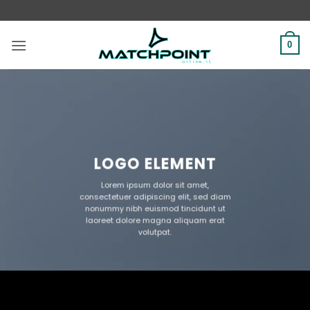
Salta
ai
contenuti
0
LOGO ELEMENT
Lorem ipsum dolor sit amet,
consectetuer adipiscing elit, sed diam
nonummy nibh euismod tincidunt ut
laoreet dolore magna aliquam erat
volutpat.