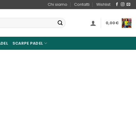
Chi siamo
Contatti
Wishlist
0,00
€
ADEL
SCARPE PADEL