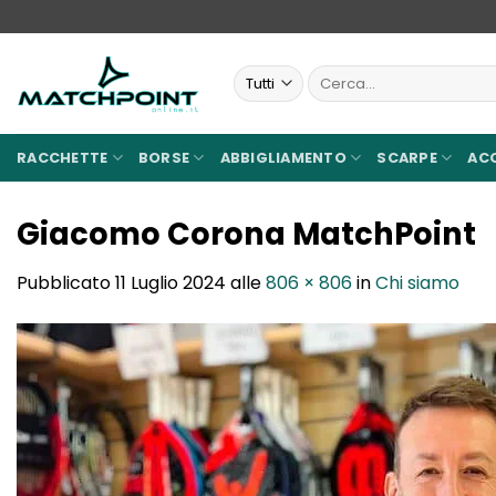
Salta
ai
contenuti
Cerca:
RACCHETTE
BORSE
ABBIGLIAMENTO
SCARPE
AC
Giacomo Corona MatchPoint
Pubblicato
11 Luglio 2024
alle
806 × 806
in
Chi siamo