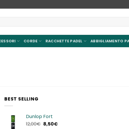
CESSORI
CORDE
RACCHETTE PADEL
ABBIGLIAMENTO P
BEST SELLING
Dunlop Fort
Il
Il
12,00
€
8,50
€