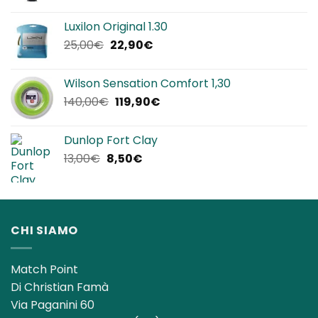
prezzo
prezzo
originale
attuale
Luxilon Original 1.30
era:
è:
Il
Il
25,00
€
22,90
€
12,00€.
8,50€.
prezzo
prezzo
originale
attuale
Wilson Sensation Comfort 1,30
era:
è:
Il
Il
140,00
€
119,90
€
25,00€.
22,90€.
prezzo
prezzo
originale
attuale
Dunlop Fort Clay
era:
è:
Il
Il
13,00
€
8,50
€
140,00€.
119,90€.
prezzo
prezzo
originale
attuale
era:
è:
13,00€.
8,50€.
CHI SIAMO
Match Point
Di Christian Famà
Via Paganini 60