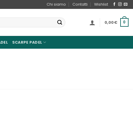
Chi siamo
Contatti
Wishlist
0,00
€
0
ADEL
SCARPE PADEL