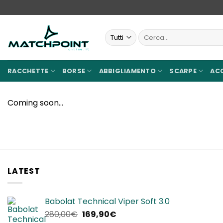
Salta
ai
contenuti
Cerca:
RACCHETTE
BORSE
ABBIGLIAMENTO
SCARPE
AC
Coming soon…
LATEST
Babolat Technical Viper Soft 3.0
Il
Il
280,00
€
169,90
€