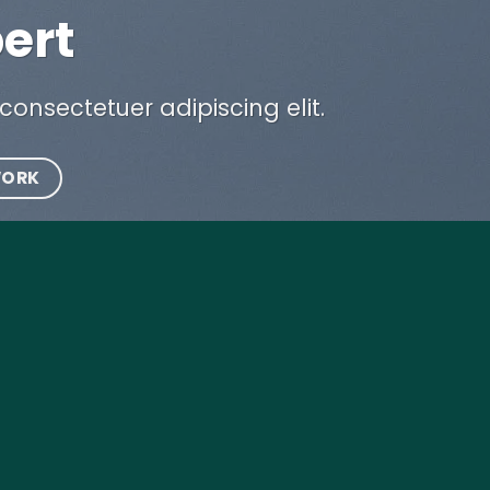
ert
consectetuer adipiscing elit.
WORK