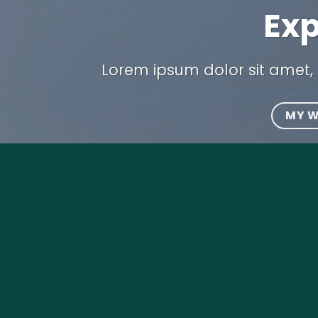
Exp
Lorem ipsum dolor sit amet, 
MY 