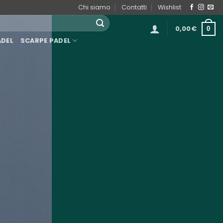
Chi siamo
Contatti
Wishlist
0,00
€
0
ADEL
SCARPE PADEL