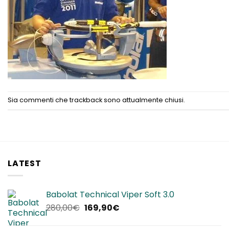
Sia commenti che trackback sono attualmente chiusi.
LATEST
Babolat Technical Viper Soft 3.0
Il
Il
280,00
€
169,90
€
prezzo
prezzo
originale
attuale