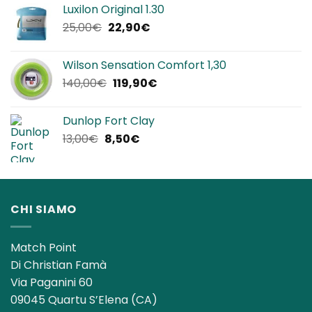
Luxilon Original 1.30
era:
è:
Il
Il
25,00
€
22,90
€
12,00€.
8,50€.
prezzo
prezzo
originale
attuale
Wilson Sensation Comfort 1,30
era:
è:
Il
Il
140,00
€
119,90
€
25,00€.
22,90€.
prezzo
prezzo
originale
attuale
Dunlop Fort Clay
era:
è:
Il
Il
13,00
€
8,50
€
140,00€.
119,90€.
prezzo
prezzo
originale
attuale
era:
è:
13,00€.
8,50€.
CHI SIAMO
Match Point
Di Christian Famà
Via Paganini 60
09045 Quartu S’Elena (CA)