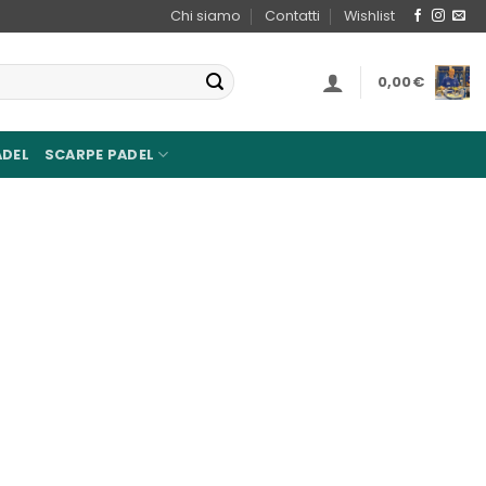
Chi siamo
Contatti
Wishlist
0,00
€
ADEL
SCARPE PADEL