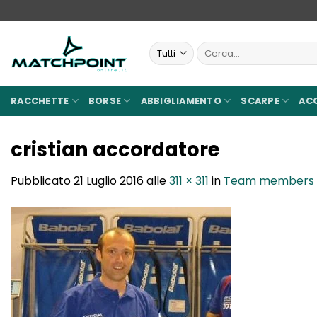
Salta
ai
contenuti
Cerca:
RACCHETTE
BORSE
ABBIGLIAMENTO
SCARPE
AC
cristian accordatore
Pubblicato
21 Luglio 2016
alle
311 × 311
in
Team members