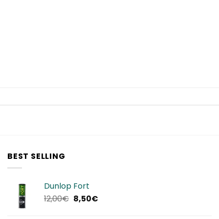
BEST SELLING
Dunlop Fort
Il
Il
12,00
€
8,50
€
prezzo
prezzo
originale
attuale