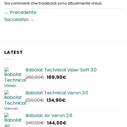
Sia commenti che trackback sono attualmente chiusi.
←
Precedente
Successivo
→
LATEST
Babolat Technical Viper Soft 3.0
Il
Il
280,00
€
169,90
€
prezzo
prezzo
originale
attuale
Babolat Technical Veron 3.0
era:
è:
Il
Il
220,00
€
134,90
€
280,00€.
169,90€.
prezzo
prezzo
originale
attuale
Babolat Air Veron 2.6
era:
è:
Il
Il
240,00
€
144,00
€
220,00€.
134,90€.