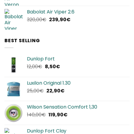
prezzo
prezzo
originale
attuale
Babolat Air Viper 2.6
era:
è:
Il
Il
320,00
€
239,90
€
240,00€.
144,00€.
prezzo
prezzo
originale
attuale
era:
è:
BEST SELLING
320,00€.
239,90€.
Dunlop Fort
Il
Il
12,00
€
8,50
€
prezzo
prezzo
originale
attuale
Luxilon Original 1.30
era:
è:
Il
Il
25,00
€
22,90
€
12,00€.
8,50€.
prezzo
prezzo
originale
attuale
Wilson Sensation Comfort 1,30
era:
è:
Il
Il
140,00
€
119,90
€
25,00€.
22,90€.
prezzo
prezzo
originale
attuale
Dunlop Fort Clay
era:
è: