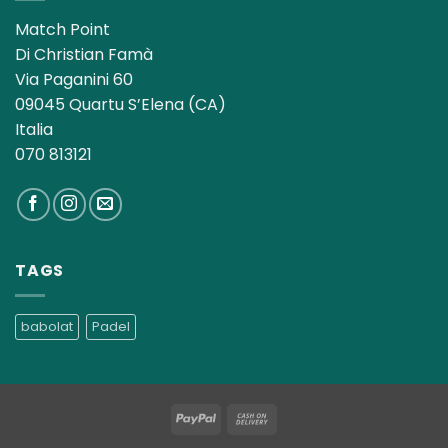
Match Point
Di Christian Famà
Via Paganini 60
09045 Quartu S’Elena (CA)
Italia
070 813121
TAGS
babolat
Padel
PayPal
Cash
On