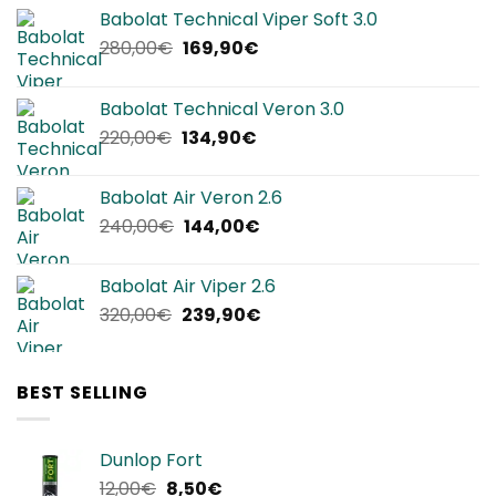
Babolat Technical Viper Soft 3.0
Il
Il
280,00
€
169,90
€
prezzo
prezzo
originale
attuale
Babolat Technical Veron 3.0
era:
è:
Il
Il
220,00
€
134,90
€
280,00€.
169,90€.
prezzo
prezzo
originale
attuale
Babolat Air Veron 2.6
era:
è:
Il
Il
240,00
€
144,00
€
220,00€.
134,90€.
prezzo
prezzo
originale
attuale
Babolat Air Viper 2.6
era:
è:
Il
Il
320,00
€
239,90
€
240,00€.
144,00€.
prezzo
prezzo
originale
attuale
era:
è:
BEST SELLING
320,00€.
239,90€.
Dunlop Fort
Il
Il
12,00
€
8,50
€